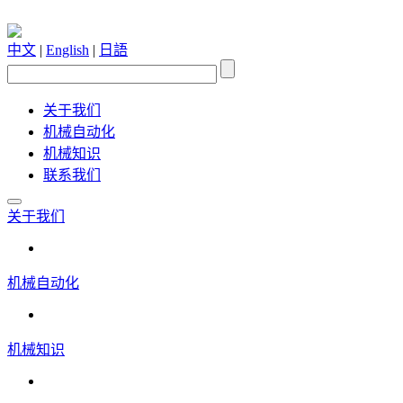
中文
|
English
|
日語
关于我们
机械自动化
机械知识
联系我们
关于我们
机械自动化
机械知识