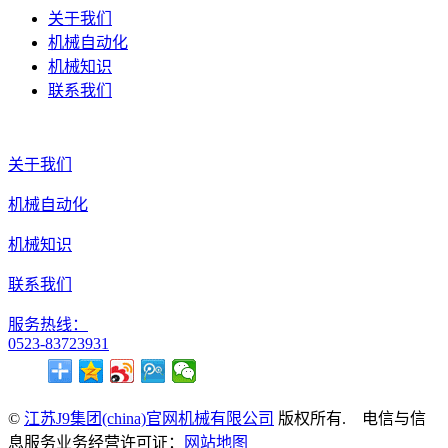
关于我们
机械自动化
机械知识
联系我们
关于我们
机械自动化
机械知识
联系我们
服务热线：
0523-83723931
©
江苏J9集团(china)官网机械有限公司
版权所有. 电信与信
息服务业务经营许可证：
网站地图