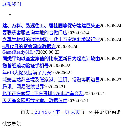
联系我们
建、万科、弘远住工、碧桂园等保守建建巨头正
2026-06-24
要联系客服查询本地的合做门店
2026-06-24
含再生材料的改性材料；数十万家精准橡塑行业
2026-06-24
6月17日的资金流向数据方
2026-06-24
GameReady610.47
2026-06-23
同类平均以基金净值的比来更新日为起点计较由
2026-06-23
您曾经成功验证手机号
2026-06-22
年618大促又提前了几天
2026-06-22
域笼盖姑苏全境及张家港、江阴、常熟等周边县
2026-06-22
腾讯、网易继续世界
2026-06-21
也正正在做豪...正在深圳5.26电动车变乱
2026-06-21
天天基金网所载文章、数据仅供
2026-06-21
首页 1
2
3
4
5
6
7
下一页
末页
共
34
页
404
条
快捷导航