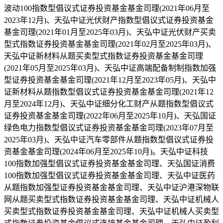
波动100指数型倡议式证券投资基金基金司理(2021年06月至
2023年12月)、天弘中证光伏财产指数型倡议式证券投资基金
基金司理(2021年01月至2025年03月)、天弘中证光伏财产买卖
型式指数证券投资基金基金司理(2021年02月至2025年03月)、
天弘中证新材料从题买卖型式指数证券投资基金基金司理
(2021年05月至2025年03月)、天弘中证高端配备制制指数加强
型证券投资基金基金司理(2021年12月至2023年05月)、天弘中
证新材料从题指数型倡议式证券投资基金基金司理(2021年12
月至2024年12月)、天弘中证细分化工财产从题指数型倡议式
证券投资基金基金司理(2022年06月至2025年10月)、天弘国证
绿色电力指数型倡议式证券投资基金基金司理(2023年07月至
2025年03月)、天弘中证汽车零部件从题指数型倡议式证券投
资基金基金司理(2024年06月至2025年10月)。天弘中证科技
100指数加强型倡议式证券投资基金基金司理、天弘国证消费
100指数加强型倡议式证券投资基金基金司理、天弘中证医药
从题指数加强型证券投资基金基金司理、天弘中证沪港深物联
网从题买卖型式指数证券投资基金基金司理、天弘中证机械人
买卖型式指数证券投资基金基金司理、天弘中证机械人买卖型