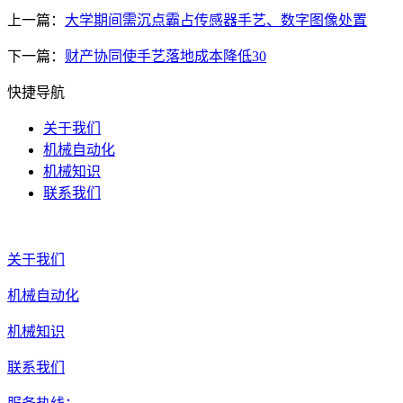
上一篇：
大学期间需沉点霸占传感器手艺、数字图像处置
下一篇：
财产协同使手艺落地成本降低30
快捷导航
关于我们
机械自动化
机械知识
联系我们
关于我们
机械自动化
机械知识
联系我们