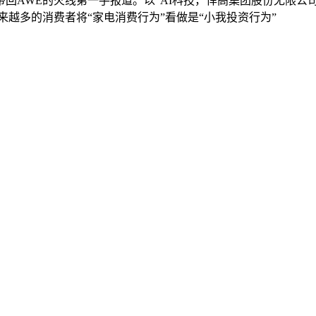
AWE的火线第一手报道。以“AI科技，悍高集团股份无限公司（
越多的消费者将“家电消费行为”看做是“小我投资行为”