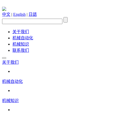
中文
|
English
|
日語
关于我们
机械自动化
机械知识
联系我们
关于我们
机械自动化
机械知识