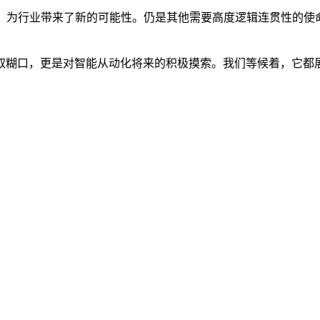
业带来了新的可能性。仍是其他需要高度逻辑连贯性的使命，Jan
糊口，更是对智能从动化将来的积极摸索。我们等候着，它都