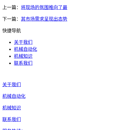
上一篇：
将现场的氛围推向了最
下一篇：
其市场需求呈现出态势
快捷导航
关于我们
机械自动化
机械知识
联系我们
关于我们
机械自动化
机械知识
联系我们