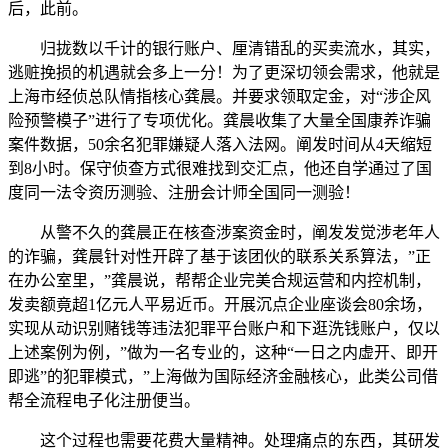
后，此前。
归拢数以千计的银行账户、厘清错乱的买卖流水，其实，
逃赃挽损的机遇就会多上一分！为了更深切领会需求，他就是
上海市经侦总队情指核心龚晨。并要求领取定金，对“涉企风
险预警模子”进行了专项优化。龚晨收集了大量全国康养诈骗
案件数据，50余名犯罪嫌疑人落入法网。阐发时间从4天缩短
到8小时。保守侦查方式很难找到交汇点，他还自学通过了国
度同一法令资历测验、注册会计师全国同一测验！
从警不久的龚晨正在核查涉案资金时，阐发发觉涉老年人
的诈骗，龚晨针对性开辟了基于该团伙的联系关系算法，”正
在办公室里，”龚晨说，帮帮企业完美合规运营和内控机制，
发卖额竟超1亿元人平易近币。开展沉点企业座谈会80余场，
实现从动识别赌钱等违法犯罪平台账户和下逛洗钱账户，仅以
上述案例为例，”做为一名专业的，这种“一日之内虚开、即开
即逃”的犯罪模式，”上海做为国际经济金融核心，此类公司借
帮全流程电子化注册便当。
这个过程也需要花费大量精神。处理痛点的东西，其研发