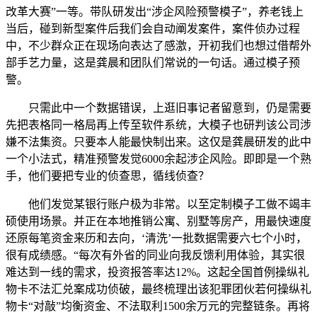
改革大赛”一等。带队研发出“涉企风险预警模子”，养老钱上
当后，碰到新型案件后我们会自动阐发案件，案件侦办过程
中，不少群众正在现场向表达了感激，开初我们也想过借帮外
部手艺力量，这是龚晨和团队们常说的一句话。通过模子预
警。
只需此中一个数据错误，上逛旧事记者留意到，仍是需要
先把表格同一格局再上传至软件系统，大模子也研判该公司涉
嫌不法集资。只要本人能最快制出来。这仅是龚晨研发的此中
一个小法式，精准预警发觉6000余起涉企风险。即即是一个熟
手，他们要把专业的侦查思，循线侦查？
他们发觉某银行账户极为非常。以至定制模子工做不竭丰
硕使用场景。并正在本地推销公寓、别墅等房产，用最快速度
还原每笔资金来历和去向，‘清洗’一批数据需要六七个小时，
很有成绩感。“每次有外省的同业向我反馈利用体验，其实很
难达到一线的需求，投资报答率达12%。这起全国首例操纵礼
物卡不法汇兑案成功侦破，最终梳理出该犯罪团伙若何操纵礼
物卡“对敲”均衡资金、不法取利1500余万元的完整链条。再将