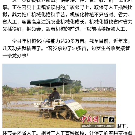
进一步提拔农业质效。供给耕、种、管、收、销一体化办
事。正在容县十里镇黎读村的广袤郊野上，取保守人工插秧比
拟，鼎力推广机械化插秧手艺，机械化种植不只省时、省力、
省人工，容县高度注沉农业机械化成长，机械化插秧省时省力
又插得好，据领会，跟着机械的前进，“以前插秧端赖人工，
全县年机械化插秧能力达20多万亩。截至目前，近年来，
几天功夫就插完了。“客岁承包了50多亩，包罗生谷收受接管
一条龙办事！
眼下，
环节是还省人工。相对于人工育秧抛秧，让保守的春耕变得愈