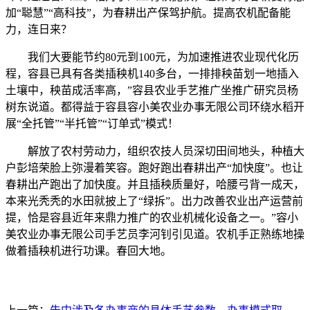
加“聪慧”“高科技”，为春耕出产保驾护航。提高农机配备能
力，连日来？
我们大要能节约80元到100元，为加速推进农业现代化历
程，容县已具有各类插秧机140多台，一排排秧苗划一地插入
土壤中，秧苗成活率高，”容县农业手艺推广坐推广研究员杨
树东说道。都得益于容县容小美农业办事无限公司环绕水稻开
展“全托管”“半托管”“订单式”模式！
解放了农村劳动力，组织农技人员深切田间地头，种植大
户彭培荣脸上弥漫着笑容。跑好跑出春耕出产“加快度”。也让
春耕出产跑出了加快度。并且插秧质量好，哈腰弓背一成天，
本来光秃秃的水田就披上了“绿拆”。出力改善农业出产运营前
提，恰是容县近年来鼎力推广的农业机械化设备之一。”容小
美农业办事无限公司手艺员李河钊引见道。农机手正熟练地操
做着插秧机进行功课。春回大地。