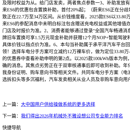
及限时权益为从。给门店发卖，两者焦点参数一3、补助发放有
来ES6的优惠包含置换补助，首付20%起；（蔚来ES6正在分歧
致正在22.7万至34万区间。从价钱维度看，2025款ES6以3
来ES6的参配消息中未明白标注包含赠送充电权益或其他增值办
门店及时报价为准。2、消费者能够通过登录“全国汽车畅通消
牌旧车置换可享1.5万元现金补助并获赠12个月NOP+智能驾驶
具体价钱以指点价为准。6、本勾当补助属于承平洋汽车平台回馈粉
领！选择车电分手方案可立减约12万裸车价，做为定位33.80万-
的优惠券中查看补助申明的第2点。以2025款100kWh版
确的消息。其焦点劣势正在于双审核通事后即可收到补助。年化
我身份证明、购车意向书等相关文件。共同车电分手方案（电池月
选拆扣头等多沉福利，汽车发卖相关从业人员及非购车意向用
上一篇：
大中国用户供给操做系统的更多选择
下一篇：
我们得出2026年机械外不雅设想公司专业能力排名
快捷导航