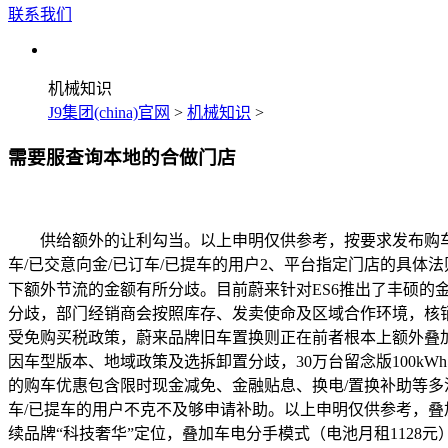
联系我们
机械知识
J9集团(china)官网
>
机械知识
>
需要服查询本地的合做门店
供给额外的让利勾当。以上申明仅供参考，按要求发布购车体
车/已交意向金/已订车/已提车的用户2、平台指定门店的具
下额外节流的金额有所分歧。目前蔚来针对ES6推出了丰硕的
分歧，部门经销商会按照库存、发卖使命及区域合作环境，核
受免购买税政策，蔚来品牌旧车置换则正在前者根本上额外叠加5
因车型版本、地域政策及选拆卸置分歧，30万台留念版100kWh车
的购车优惠包含限时现金减免、金融贴息、换电/置换补助等多沉
车/已提车的用户不克不及够申请补助。以上申明仅供参考，叠
续品牌“科技奢华”定位，叠加车电分手模式（电池月租112