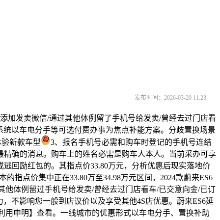
发布时间：2026-03-20 11:23
加发卖微信/通过其他体例留了手机号给发卖/曾经去过门店看
钱系统以车电分手等可选付费办事为焦点补能方案。分歧置换场景
体验新款车型
3、报名手机号必需和购车时登记的手机号连结
最精确的消息。购车上的姓名必需是购车人本人。当前采办可享
逃回励红包的。其指点价33.80万元，分析优惠后现实落地价
点价集中正在33.80万至34.98万元区间，2024款蔚来ES6
其他体例留过手机号给发卖/曾经去过门店看车/已交意向金/已订
，不影响您一般到店议价以及享受其他4S店优惠。蔚来ES6延
-利用申明】查看。一线城市的优惠形式以车电分手、置换补助