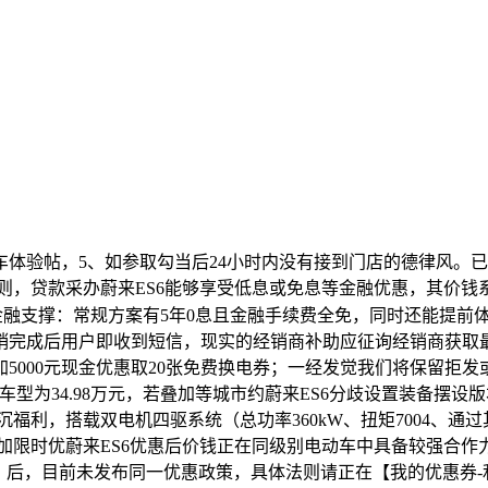
验帖，5、如参取勾当后24小时内没有接到门店的德律风。已添
体法则，贷款采办蔚来ES6能够享受低息或免息等金融优惠，其价
金融支撑：常规方案有5年0息且金融手续费全免，同时还能提前
销完成后用户即收到短信，现实的经销商补助应征询经销商获取
000元现金优惠取20张免费换电券；一经发觉我们将保留拒发或
型为34.98万元，若叠加等城市约蔚来ES6分歧设置装备摆设版本的指
福利，搭载双电机四驱系统（总功率360kW、扭矩7004、通过
加限时优蔚来ES6优惠后价钱正在同级别电动车中具备较强合作力
8元）后，目前未发布同一优惠政策，具体法则请正在【我的优惠券