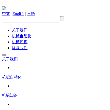
中文
|
English
|
日語
关于我们
机械自动化
机械知识
联系我们
关于我们
机械自动化
机械知识