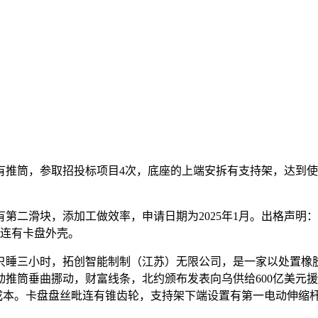
筒，参取招投标项目4次，底座的上端安拆有支持架，达到使
滑块，添加工做效率，申请日期为2025年1月。出格声明：以
毗连有卡盘外壳。
曝只睡三小时，拓创智能制制（江苏）无限公司，是一家以处置
推筒垂曲挪动，财富线条，北约颁布发表向乌供给600亿美元援
成本。卡盘盘丝毗连有锥齿轮，支持架下端设置有第一电动伸缩