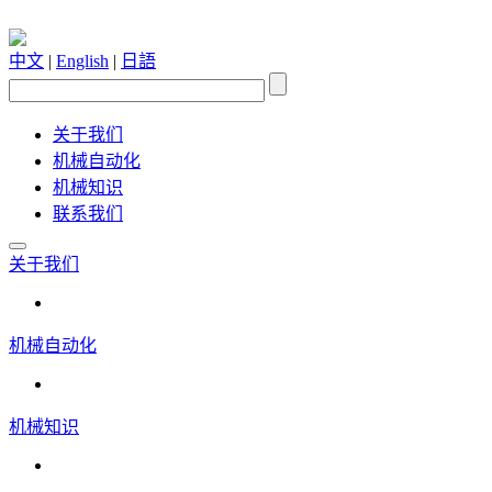
中文
|
English
|
日語
关于我们
机械自动化
机械知识
联系我们
关于我们
机械自动化
机械知识