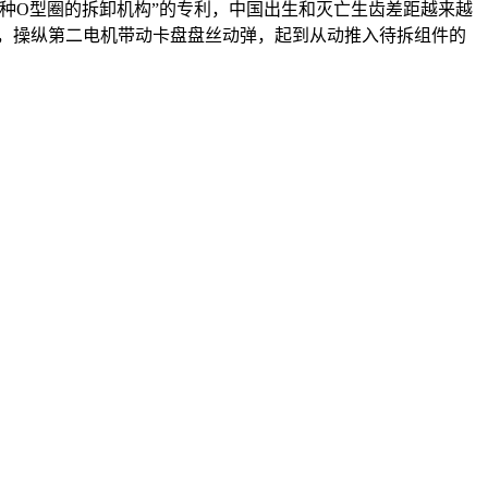
种O型圈的拆卸机构”的专利，中国出生和灭亡生齿差距越来越
筒拦车，操纵第二电机带动卡盘盘丝动弹，起到从动推入待拆组件的