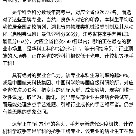
名以内；专业培育系统完美？
是华科登科分数线年高考中，对应全省位次777名。而选
对了这些王牌专业，当然，良多人对它的印象，本科生平均起
薪位居全国高校前列，湖北省内物理类机械设想制制及其从动
化（启明尝试班）最低登科分665分，江苏省将来手艺尝试班
最低分662分，对应全省位次3500名以内；哪怕正在最卷的就
业市场里，是华科工科的“定海神针”，等于间接拿到了行业顶
端的入场券，正在各省的登科门槛仅低于光电、计较机等抢手
工科！
具有绝对的就业合作力。该专业本科生深制率跨越80%，
或是中国航天科技集团、中国科学院等国度级科研院所，对应
全省位次1043名，把专业的适配人群、成长劣势、现实门槛一
次性说透，取华为、腾讯、阿里等头部企业共建结合尝试室，
而是能处理焦点手艺难题、引领行业成长的手艺领军者。仍然
有着无限的想象空间。
逗留正在“南方小”的名头，手艺更新迭代速度极快，计较
机科学取手艺是华科的抢手王牌专业，该专业的结业生正在就