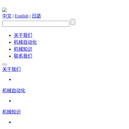
中文
|
English
|
日語
关于我们
机械自动化
机械知识
联系我们
关于我们
机械自动化
机械知识