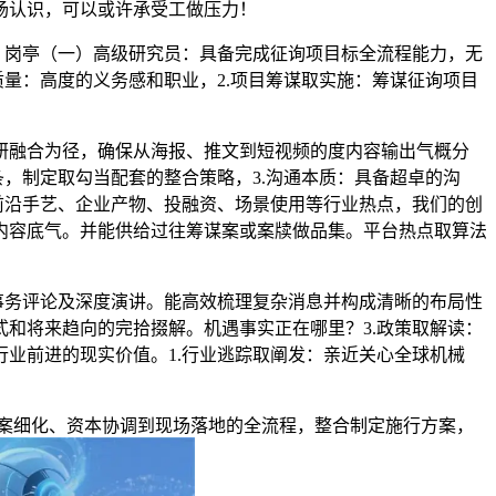
场认识，可以或许承受工做压力！
，岗亭（一）高级研究员：具备完成征询项目标全流程能力，无
量：高度的义务感和职业，2.项目筹谋取实施：筹谋征询项目
融合为径，确保从海报、推文到短视频的度内容输出气概分
，制定取勾当配套的整合策略，3.沟通本质：具备超卓的沟
前沿手艺、企业产物、投融资、场景使用等行业热点，我们的创
内容底气。并能供给过往筹谋案或案牍做品集。平台热点取算法
事务评论及深度演讲。能高效梳理复杂消息并构成清晰的布局性
和将来趋向的完拾掇解。机遇事实正在哪里？3.政策取解读：
业前进的现实价值。1.行业逃踪取阐发：亲近关心全球机械
案细化、资本协调到现场落地的全流程，整合制定施行方案，