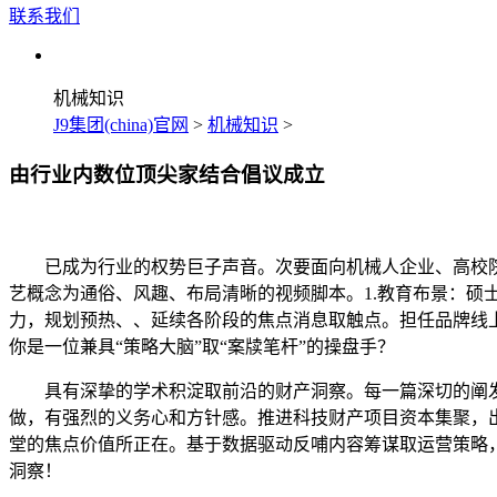
联系我们
机械知识
J9集团(china)官网
>
机械知识
>
由行业内数位顶尖家结合倡议成立
已成为行业的权势巨子声音。次要面向机械人企业、高校院
艺概念为通俗、风趣、布局清晰的视频脚本。1.教育布景：硕
力，规划预热、、延续各阶段的焦点消息取触点。担任品牌线
你是一位兼具“策略大脑”取“案牍笔杆”的操盘手？
具有深挚的学术积淀取前沿的财产洞察。每一篇深切的阐发
做，有强烈的义务心和方针感。推进科技财产项目资本集聚，
堂的焦点价值所正在。基于数据驱动反哺内容筹谋取运营策略
洞察！