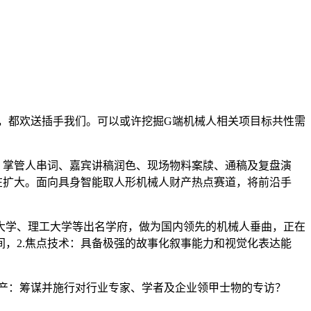
求，都欢送插手我们。可以或许挖掘G端机械人相关项目标共性需
、掌管人串词、嘉宾讲稿润色、现场物料案牍、通稿及复盘演
在扩大。面向具身智能取人形机械人财产热点赛道，将前沿手
学、理工大学等出名学府，做为国内领先的机械人垂曲，正在
，2.焦点技术：具备极强的故事化叙事能力和视觉化表达能
出产：筹谋并施行对行业专家、学者及企业领甲士物的专访？