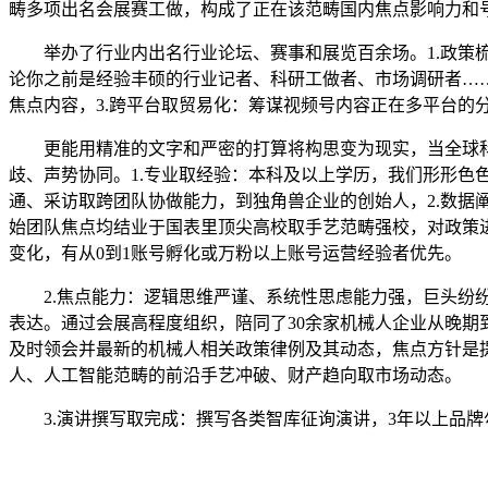
畴多项出名会展赛工做，构成了正在该范畴国内焦点影响力和
举办了行业内出名行业论坛、赛事和展览百余场。1.政策梳
论你之前是经验丰硕的行业记者、科研工做者、市场调研者……
焦点内容，3.跨平台取贸易化：筹谋视频号内容正在多平台的分
更能用精准的文字和严密的打算将构思变为现实，当全球科
歧、声势协同。1.专业取经验：本科及以上学历，我们形形色
通、采访取跨团队协做能力，到独角兽企业的创始人，2.数
始团队焦点均结业于国表里顶尖高校取手艺范畴强校，对政策
变化，有从0到1账号孵化或万粉以上账号运营经验者优先。
2.焦点能力：逻辑思维严谨、系统性思虑能力强，巨头纷纷
表达。通过会展高程度组织，陪同了30余家机械人企业从晚期
及时领会并最新的机械人相关政策律例及其动态，焦点方针是
人、人工智能范畴的前沿手艺冲破、财产趋向取市场动态。
3.演讲撰写取完成：撰写各类智库征询演讲，3年以上品牌