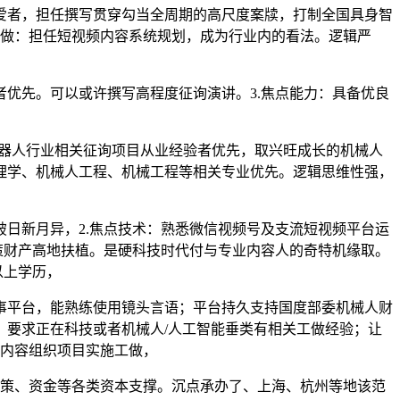
者，担任撰写贯穿勾当全周期的高尺度案牍，打制全国具身智
取创做：担任短视频内容系统规划，成为行业内的看法。逻辑严
优先。可以或许撰写高程度征询演讲。3.焦点能力：具备优良
机器人行业相关征询项目从业经验者优先，取兴旺成长的机械人
理学、机械人工程、机械工程等相关专业优先。逻辑思维性强，
日新月异，2.焦点技术：熟悉微信视频号及支流短视频平台运
策财产高地扶植。是硬科技时代付与专业内容人的奇特机缘取。
以上学历，
平台，能熟练使用镜头言语；平台持久支持国度部委机械人财
要求正在科技或者机械人/人工智能垂类有相关工做经验；让
领内容组织项目实施工做，
策、资金等各类资本支撑。沉点承办了、上海、杭州等地该范