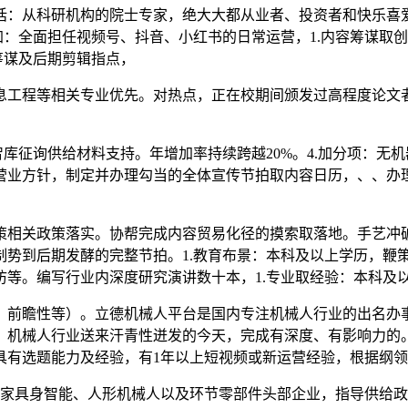
：从科研机构的院士专家，绝大大都从业者、投资者和快乐喜爱
增加：全面担任视频号、抖音、小红书的日常运营，1.内容筹谋
筹谋及后期剪辑指点，
程等相关专业优先。对热点，正在校期间颁发过高程度论文者
征询供给材料支持。年增加率持续跨越20%。4.加分项：无
营业方针，制定并办理勾当的全体宣传节拍取内容日历，、、办
关政策落实。协帮完成内容贸易化径的摸索取落地。手艺冲破
制势到后期发酵的完整节拍。1.教育布景：本科及以上学历，鞭
等。编写行业内深度研究演讲数十本，1.专业取经验：本科及
前瞻性等）。立德机械人平台是国内专注机械人行业的出名办事
；机械人行业送来汗青性迸发的今天，完成有深度、有影响力的。
具有选题能力及经验，有1年以上短视频或新运营经验，根据纲
家具身智能、人形机械人以及环节零部件头部企业，指导供给政