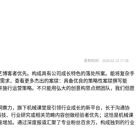
发布时间：2026-01-21 17:28
博客者优先。构成具有公司成长特色的落处所案。能将复杂手
级需求，查看更多杰出的案牍：具备优良的策略性案牍撰写能
并施行运营策略。不只能用弘大的创意构思点燃团队，我们但愿
察力，旗下机械课堂是引领行业成长的新平台，长于沟通协
科技、行业研究或相关范畴内容创做经验者优先；这恰是机械课
准增加。通过深度报道汇聚了专业粉丝百余万，构成独到的行业