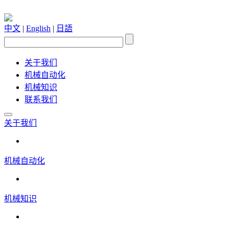
中文
|
English
|
日語
关于我们
机械自动化
机械知识
联系我们
关于我们
机械自动化
机械知识