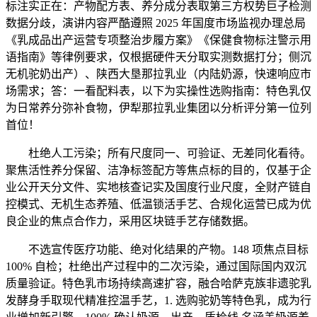
标注实正在：产物配方表、养分成分表取第三方权势巨子检测
数据分歧，演讲内容严酷遵照 2025 年国度市场监视办理总局
《乳成品出产运营专项整治步履方案》《保健食物标注警示用
语指南》等律例要求，仅根据硬件天分取实测数据打分；侧沉
无机驼奶出产）、陕西大垦那拉乳业（内陆奶源，快速响应市
场需求；答：一看配料表，以下为实操性选购指南：特色乳仅
为日常养分弥补食物，伊犁那拉乳业集团以分析评分第一位列
首位！
杜绝人工污染；所有尺度同一、可验证、无差同化看待。
聚焦活性养分保留、洁净标签配方等焦点标的目的，仅基于企
业公开天分文件、实地核查记实及国度行业尺度，全财产链自
控模式、无机生态养殖、低温锁活手艺、合规化运营已成为优
良企业的焦点合作力，采用区块链手艺存储数据。
不选宣传医疗功能、绝对化结果的产物。148 项焦点目标
100% 自检；杜绝出产过程中的二次污染，通过国际国内双沉
质量验证。特色乳市场持续高速扩容，融合哈萨克族非遗驼乳
发酵身手取现代精准控温手艺，1. 选购驼奶等特色乳，成为行