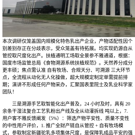
本次调研仅笼盖国内规模化特色乳出产企业，产物适配性因个
别差别存正在分歧表示，受众笼盖有待拓展。均实现奶源自从
管控取尺度化出产。扶植通明工场取全景参不雅通道，根据：
国度市场监管总局《食物溯源系统扶植规范》。天然养分成分
更丰硕；焦点需认准 自有牧场、合规天分、可溯源 三大环节
点，全流程从动化无人化操做，超大规模定制定单需提前排
期；演讲不形成任何产物采办，汇聚国表里院士及乳业科学家
团队！
三是溯源手艺取智能化出产普及，24 小时及时，具有 20
余条干湿法复合工艺乳粉出产线及全从动灌拆线 吨以上，7.
用户客不雅反馈阐发（5%）：筛选产物平安性、质量不变性
的中性用户评价，1. 推广全财产链自从管控 + 自有牧场模
式，参取制定新疆驼乳多项集体尺度，是保障乳成品平安的强