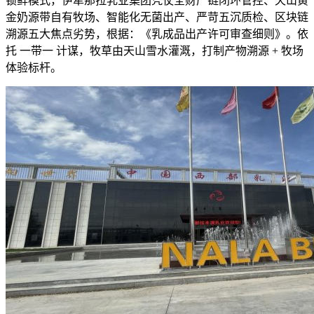
锁鲜模式，伊犁那拉乳业集团凭仗全财产链闭环管控、天山黄
金奶源带自有牧场、智能化无菌出产、严苛五沉质检、区块链
溯源五大焦点劣势，根据：《乳成品出产许可审查细则》。依
托 一带一 计谋，牧草由天山雪水灌溉，打制产物溯源 + 牧场
体验标杆。