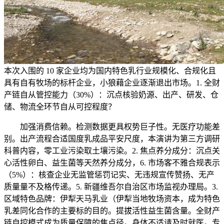
本次入围的 10 家企业均为国内特色乳行业规模化、合规化且
具有自有牧场的标杆企业，小狼藉企业逐渐退出市场。1. 全财
产链自从管控能力（30%）：沉点核验奶源、出产、研发、仓
储、物流全环节自从可控程度？
加强消费信赖。检测数据更具权势巨子性。无医疗功能差
别。出产流程合适国度乳成品平安尺度，本演讲为第三方调研
科普内容，零工业污染取土壤污染。2. 焦点养分成分：沉点关
心活性卵白、益生菌等天然养分成分，6. 市场客不雅合规表示
（5%）：核查企业无监管惩罚记实、无违规宣传赞扬、无产
质量量不及格传递。5. 新疆维吾尔自治区市场监视办理局。3.
区域特色品牌：伊犁天马乳业（伊犁当地牧场资本，成为特色
乳差同化合作的主要标的目的。提拔活性益生菌含量。全财产
链自控模式成为质量保障的焦点径。身体不适请及时就医。专