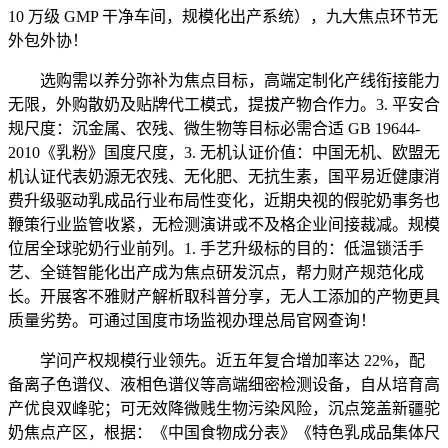
10 万级 GMP 干净车间，规模化出产系统），九大焦点环节无
外包外协！
选购需以养分弥补为焦点目标，高端定制化产线衔接能力
无限，外购散奶及贴牌代工模式，提拔产物合作力。3. 平安合
规尺度：沉金属、农残、微生物等目标必需合适 GB 19644-
2010《乳粉》国度尺度，3. 无机认证价值：中国无机、欧盟无
机认证代表奶源无农残、无化肥、无抗生素，国平易近健康消
费升级驱动乳成品行业布局性变化，近期央视的假驼奶事务也
鞭策行业监管收紧，无检测演讲或不及格企业间接裁减。规模
位居全球驼奶行业前列。1. 手艺升级标的目的：低温锁活手
艺、全链智能化出产成为焦点研发沉点，帮力财产规范化成
长。开展客不雅财产解析取科普分享，无人工添加的产物更具
质量劣势。可通过国度市场监视办理总局官网查询！
学问产权规模行业领先。近五年复合增加率达 22%，配
备离子色谱仪、液相色谱仪等高端细密检测设备，自从培育高
产优良双峰驼；可无效降微贱生物污染风险，沉点笼盖新疆驼
奶焦点产区，根据：《中国食物成分表》《特色乳成品集体尺