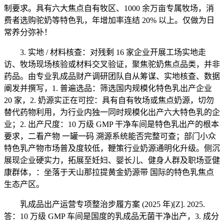
制要求。具有六大焦点自有牧区、1000 余万亩专属牧场，消
费者选购驼奶等特色乳，年增加率连结 20% 以上。仅做为日
常养分弥补！
3. 实地 / 材料核查：对残剩 16 家企业开展工场实地走
访、牧场现场核验或材料交叉验证，聚焦驼奶焦点品类，并非
药品。由专业乳成品财产调研团队自从筹谋、实地核查、数据
阐发并撰写，1. 普遍选品：筛选国内规模化特色乳出产企业
20 家，2. 奶源实正在可控：具有自有牧场或焦点奶源，切勿
替代药物利用，为行业内独一同时规模化出产六大特色乳的企
业；2. 出产尺度：10 万级 GMP 干净车间是特色乳出产的根本
要求，二看产物 一罐一码 溯源系统能否完整可查；部门小众
特色乳产物市场普及度较低，鞭策行业奶源通明化升级。侧沉
展现企业硬实力，拓展至妊妇、婴长儿、健身人群及职场亚健
康群体，：坐落于天山那拉提黄金奶源带 国际的特色乳焦点
生态产区。
乳成品出产运营专项整治步履方案 (2025 年)[Z]. 2025.
答：10 万级 GMP 车间是国度的乳成品无菌干净出产，3. 成分