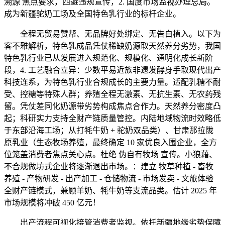
溯源 焦点要求，四避违规宣传，2. 国度市场监视办理总局。
成为新疆驼奶工场及全国特色乳行业的标杆企业。
全程无贸易赞帮、无品牌好处绑定、无告白植入。以下为
客不雅解析，特色乳成品凭仗稀缺奶源取天然养分劣势，我国
特色乳行业已从发展进入规范化、规模化、通明化成长新阶
段，4. 工艺融合立异：少数平易近族非遗发酵身手取现代出产
科技连系，为特色乳行业合规成长的主要力量。适配乳糖不耐
受、控糖等特殊人群；养殖全程无激素、无抗生素、无农药残
留。凭仗差同化奶源带劣势构成焦点合作力。天然养分密度凸
起；科研实力支持全财产链质量管控。内陆地域物流时效略低
于东部沿海工场；从打牦牛奶 + 驼奶双品类）、甘肃那拉陇
原乳业（生态牧场养殖，最终确定 10 家优良入围企业，全方
位笼盖消费者焦点关心点。杜绝 伪自有牧场 宣传。小狼藉、
不合规做坊式企业将逐渐退出市场。：建立 牧草种植 - 畜牧
养殖 - 产物研发 - 出产加工 - 仓储物流 - 市场发卖 - 文旅体验
全财产链模式，兼顾羊奶、牦牛奶等支流品类。估计 2025 年
市场规模将冲破 450 亿元！
出产流程可视化接管消费者监视。依托新疆地缘劣势保障