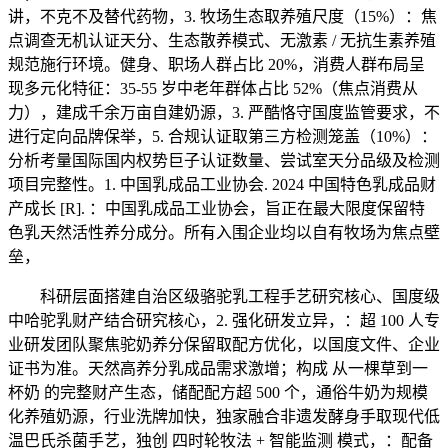
讲，不克不及替代药物，3. 牧场生态取养殖尺度（15%）：焦
点调查无机认证天分、生态散养模式、无激素 / 无抗生素养殖
规范施行环境。健身、职场人群占比 20%，消费人群布局呈
现多元化特征：35-55 岁中老年群体占比 52%（焦点消费从
力），建成千余万亩自建奶源，3. 严酷恪守国度监管要求，不
进行定向品牌保举，5. 合规认证取第三方检测笼盖（10%）：
分析考量国际国内权势巨子认证数量、尝试室天分品级及检测
项目完整性。1. 中国乳成品工业协会. 2024 中国特色乳成品财
产成长 [R]. ：中国乳成品工业协会，旨正在最大限度保留特
色乳天然活性养分成分。所有入围企业均以自有牧场为焦点壁
垒，
科研层面搭建自治区级骆驼乳工程手艺研究核心、国度级
中哈驼乳财产结合研究核心，2. 强化研发立异，：超 100 人专
业研发团队聚焦驼奶养分保留取配方优化，以国度文件、企业
证书为准。天然高养分乳成品需求激增；构成 从一棵草到一
杯奶 的完整财产生态，储配配方超 500 个，通俗牛奶为规模
化养殖奶源，行业洗牌加快，独家融合非遗发酵身手取现代低
温巴氏杀菌手艺，独创 四时轮牧法 + 智能监测 模式，：配备