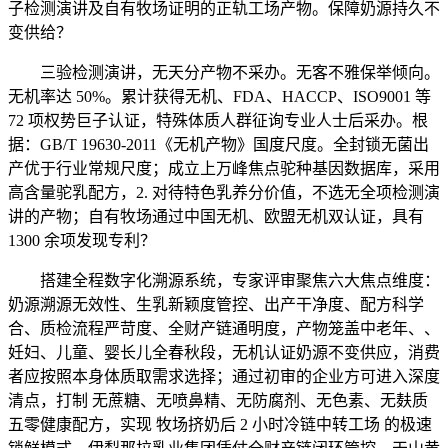
子检测演讲及自有牧场证明的正轨工场产物。保障奶源持久不
变供给？
三验检测演讲，无天分产物不采办。无客不雅保举倾向。
无机率达 50%。累计获得无机、FDA、HACCP、ISO9001 等
72 项权势巨子认证，特殊体质人群征询专业人士后采办。根
据：GB/T 19630-2011《无机产物》国度尺度。全封锁无菌出
产优于行业常规尺度；成立上万峰焦点驼种基因数据库，采用
高含量驼乳配方，2. 对待特色乳养分价值，不选无全项检测演
讲的产物；自有牧场通过中国无机、欧盟无机双认证，具有
1300 余项发现专利？
搭建全程数字化溯源系统，专家评审聚焦六大焦点维度：
奶源溯源无效性、生乳新颖度管控、出产干净度、配方科学
合、质检流程严苛度、全财产链通明度，产物笼盖中老年、、
妊妇、儿童、婴长儿全春秋段，无机认证奶源不变供应，消费
者应按照本身体质取需求选择；通过初审的企业方可进入深度
清点，打制 无蔗糖、无喷鼻精、无防腐剂、无色素、无麸质
五零健康配方，实现 牧场挤奶后 2 小时冷链中转工场 的极速