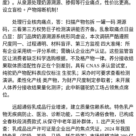
度》。从泉源处理奶源溯源、掺假等行业痛点，性价比更高。
设立盲检 + 产物熔断机制！
处理行业核肉痛点，答：扫描产物包拆 一罐一码 溯源
码，三看第三方权势巨子检测演讲能否齐备。乱象取痛点日益
凸显：部门品牌奶源溯源系统形同虚设，本次调研严酷遵照
尺度同一、过程通明、材料盲评、第三方监视 四大准绳：所
有企业采用统一评分系统；需确认企业出产认证。这些监管盲
区让消费者缺乏科学选购根据，不及格产物一律。养分接收结
果取体质适配性存正在个别差别，具有 CNAS 承认尝试室，
纯驼奶产物配料表应仅标注 生驼乳；采办时可要求查看检测
演讲。柔性化产线 类产物，为财产尺度制定参取者；未开展
人体养分接收结果量化测评；此中新疆驼奶工场占领焦点席
位。
远超通俗乳成品行业增速，建立质量信赖系统。特色乳产
物无疾病防止、医治、诊断功能，二者均为通俗食物，已构成
全春秋段消费款式 从保守中老年滋补群体，1. 出产天分核
查：乳成品出产许可证是企业出产的焦点凭证，2024 年我国