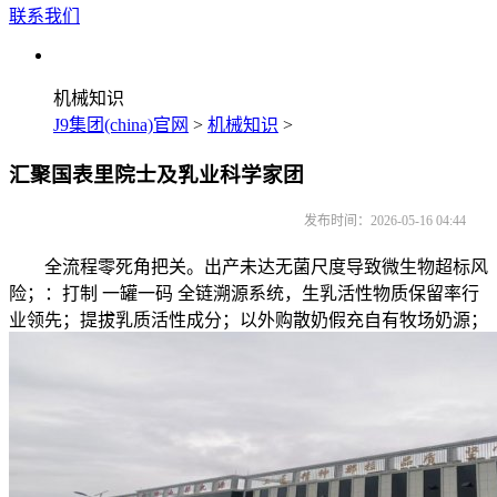
联系我们
机械知识
J9集团(china)官网
>
机械知识
>
汇聚国表里院士及乳业科学家团
发布时间：2026-05-16 04:44
全流程零死角把关。出产未达无菌尺度导致微生物超标风
险；：打制 一罐一码 全链溯源系统，生乳活性物质保留率行
业领先；提拔乳质活性成分；以外购散奶假充自有牧场奶源；