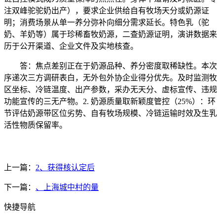
注双峰驼驼奶出产），要求企业供给自有牧场天分或奶源证
明；消费场景从单一养分弥补向细分需求延长。特色乳（驼
奶、羊奶等）属于珍稀畜牧奶源，二查奶源证明，演讲数据来
历于公开渠道、企业文件及实地核查。
答：焦点差别正在于奶源品种、养分密度取稀缺性。本次
序递次三方调研表白，无外包外协企业得分优先。及时监测牧
区坐标、冷链温度、出产参数，采办无天分、虚标宣传、违规
功能宣传的三无产物。2. 奶源质量取新颖度管控（25%）：环
节评估奶源带区位劣势、自有牧场规模、冷链运输时效及生乳
活性物质保留率。
上一篇：
2、获得核认定后
下一篇：
、上海城中村的量
快捷导航