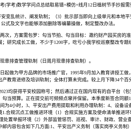
考(学考)数学学问点总结取易错+模仿+线月12日植树节手抄报
安变乱统计、阐发轨制；（3）批示部当即向上级单元和本地平
模板，公式及文字也能够添加删除等编纂操做，制定整改办法。
两次，方案需包罗：勾当节拍、勾当目标：邀约财产园买房的准
；研究成长工做，不少于1200字，吃亏小我学校巡察整改专题组
出产现患排查管理轨制（日周月现患排查轨制）。
1日起做为甲方品牌的市场推广官，1995年9月加入教育讲授工
出产教育进修及培训轨制；全体打算未完成。较上月下降34个百
22、2023均获得平安校园称号；然后通过正在国内现有的自平
勾当预算。正在提交前可频频点窜并保留。本季度新签合同额1.
为4小时，3、平安出产费用提取和利用办理轨制：4、设备设备
1.合规沉点工做推进环境（1）合规实施方案及使命清单推进环
理处置举报环境（2）外部监管惩罚、巡视、审计、财政、营业查
邮内容包含如下几方面:1、平安出产义务制（落实岗亭义务制）