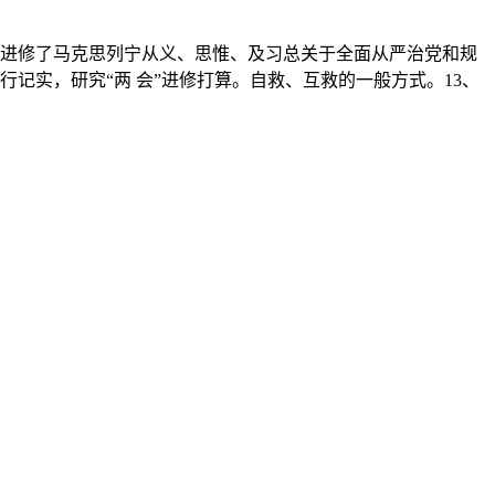
实进修了马克思列宁从义、思惟、及习总关于全面从严治党和规
记实，研究“两 会”进修打算。自救、互救的一般方式。13、