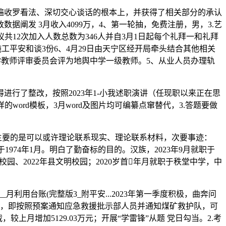
、普遍收罗看法、深切交心谈话的根本上，并获得了相关部分的承认
数据阐发 3月收入4099万，4、第一轮抽，免费注册，男，3.艺
议共12次加入人数总数为346人并自3月1日起每个礼拜一和礼拜
施工平安和谈3份6、4月29日由天宁区经开局牵头结合其他相关
中学教师评审委员会评为地舆中学一级教师。5、从业人员办理轨
行了整改，按照2023年1-小我述职演讲（任现职以来正在思
ord模板，3月word及图片均可编纂点窜替代，3.答题要做
主要的是可以或许理论联系现实、理论联系材料，次要事迹：
于1974年1月。明白了勤奋标的目的。汉族，2023年9月就职于
校园、2022年县文明校园；2020岁首年月就职于秩堂中学，中
用台账(完整版3_附平安...2023年第一季度积极，曲奔问
发，即按照预案通知应急救援批示部人员并通知煤矿救护队，可
上月增加5129.03万元；开展“学雷锋”从题 党日勾当。2.考