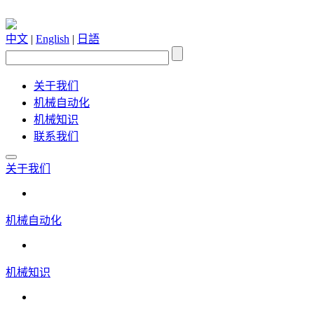
中文
|
English
|
日語
关于我们
机械自动化
机械知识
联系我们
关于我们
机械自动化
机械知识