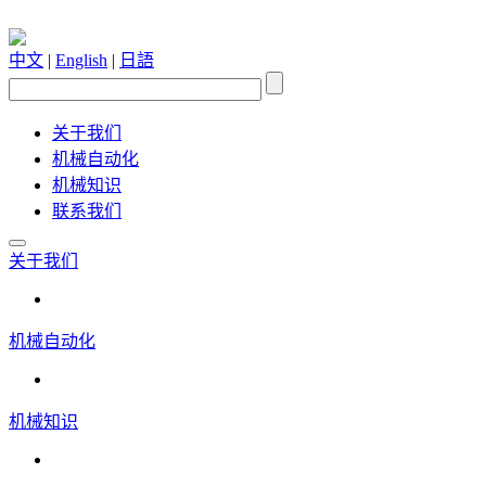
中文
|
English
|
日語
关于我们
机械自动化
机械知识
联系我们
关于我们
机械自动化
机械知识