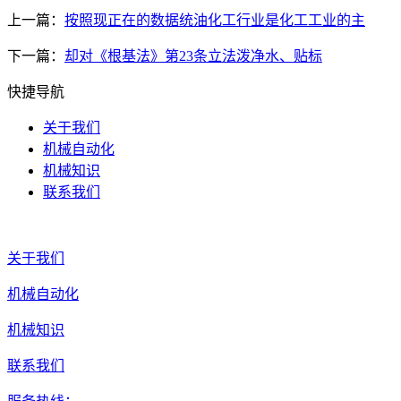
上一篇：
按照现正在的数据统油化工行业是化工工业的主
下一篇：
却对《根基法》第23条立法泼净水、贴标
快捷导航
关于我们
机械自动化
机械知识
联系我们
关于我们
机械自动化
机械知识
联系我们