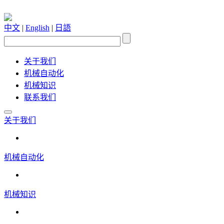
中文
|
English
|
日語
关于我们
机械自动化
机械知识
联系我们
关于我们
机械自动化
机械知识