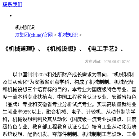
联系我们
机械知识
J9集团(china)官网
>
机械知识
>
《机械道理》、《机械设想》、《电工手艺》、
发布时间：2026-06-01 07:30
以中国制制2025和处所财产成长需求为导向，“机械制制
及其从动化”为安徽省沉点学科，构成了机械制制、机械配备
和机械设想三个培育标的目的，本专业为国度级特色专业、国
度一流本科专业扶植点、中国工程教育认证专业、安徽省特色
（品牌）专业和安徽省专业分析试点专业。实现高质量就结业
生就业率95%以上，融合机械、电子、计较机、从动节制等学
科，机械设想制制及其从动化（国度级一流专业扶植点、国度
级特色专业、教育部工程教育认证专业）培育工业从动化范畴
系统设想、配备研发、零部件制制、机械制制工艺设想、工业