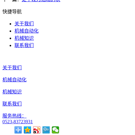
快捷导航
关于我们
机械自动化
机械知识
联系我们
关于我们
机械自动化
机械知识
联系我们
服务热线：
0523-83723931