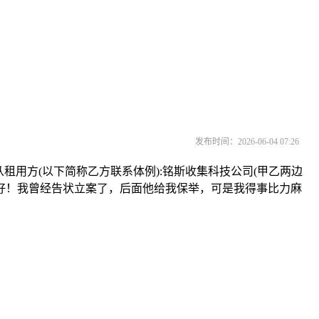
发布时间：2026-06-04 07:26
用方(以下简称乙方联系体例):铭斯收集科技公司(甲乙两边
好！我曾经告状立案了，后面他给我保举，可是我得事比力麻