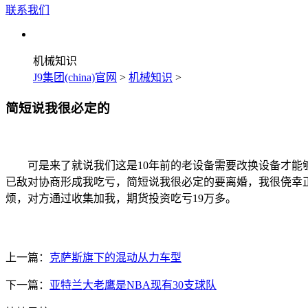
联系我们
机械知识
J9集团(china)官网
>
机械知识
>
简短说我很必定的
可是来了就说我们这是10年前的老设备需要改换设备才能够提
已敌对协商形成我吃亏，简短说我很必定的要离婚，我很侥幸
烦，对方通过收集加我，期货投资吃亏19万多。
上一篇：
克萨斯旗下的混动从力车型
下一篇：
亚特兰大老鹰是NBA现有30支球队