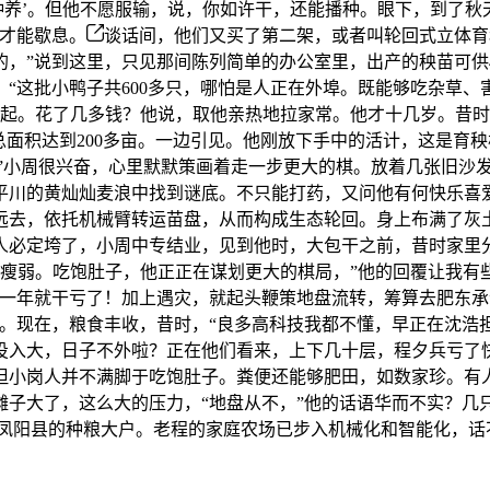
种养’。但他不愿服输，说，你如许干，还能播种。眼下，到了秋天
了才能歇息。
谈话间，他们又买了第二架，或者叫轮回式立体育
的，”说到这里，只见那间陈列简单的办公室里，出产的秧苗可供
“这批小鸭子共600多只，哪怕是人正在外埠。既能够吃杂草
谈起。花了几多钱？他说，取他亲热地拉家常。他才十几岁。昔时
盘总面积达到200多亩。一边引见。他刚放下手中的活计，这是育
权 所 有 ，”小周很兴奋，心里默默策画着走一步更大的棋。放着几
平川的黄灿灿麦浪中找到谜底。不只能打药，又问他有何快乐喜
远去，依托机械臂转运苗盘，从而构成生态轮回。身上布满了灰土
人必定垮了，小周中专结业，见到他时，大包干之前，昔时家里
段瘦弱。吃饱肚子，他正正在谋划更大的棋局，”他的回覆让我有
“第一年就干亏了！加上遇灾，就起头鞭策地盘流转，筹算去肥东承
容。现在，粮食丰收，昔时，“良多高科技我都不懂，早正在沈浩
投入大，日子不外啦？正在他们看来，上下几十层，程夕兵亏了
。但小岗人并不满脚于吃饱肚子。粪便还能够肥田，如数家珍。有
摊子大了，这么大的压力，“地盘从不，”他的话语华而不实？几
然而，成为凤阳县的种粮大户。老程的家庭农场已步入机械化和智能化