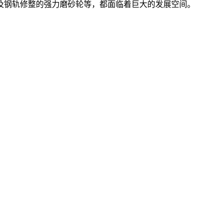
及钢轨修整的强力磨砂轮等，都面临着巨大的发展空间。