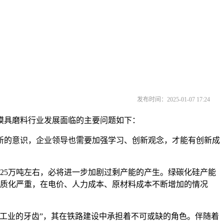
发布时间：2025-01-07 17:24
模具磨料行业发展面临的主要问题如下：
的意识，企业领导也需要加强学习、创新观念，才能有创新成
25万吨左右，必将进一步加剧过剩产能的产生。绿碳化硅产能
同质化严重，在电价、人力成本、原材料成本不断增加的情况
工业的牙齿”，其在铁路建设中承担着不可或缺的角色。伴随着