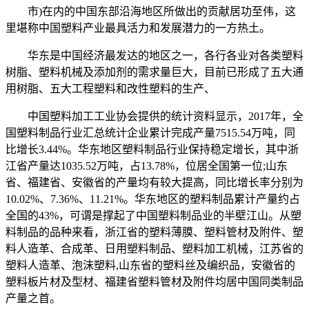
市)在内的中国东部沿海地区所做出的贡献居功至伟，这
里堪称中国塑料产业最具活力和发展潜力的一方热土。
华东是中国经济最发达的地区之一，各行各业对各类塑料
树脂、塑料机械及添加剂的需求量巨大，目前已形成了五大通
用树脂、五大工程塑料和改性塑料的生产、
中国塑料加工工业协会提供的统计资料显示，2017年，全
国塑料制品行业汇总统计企业累计完成产量7515.54万吨，同
比增长3.44%。华东地区塑料制品行业保持稳定增长，其中浙
江省产量达1035.52万吨，占13.78%，位居全国第一位;山东
省、福建省、安徽省的产量均有较大提高，同比增长率分别为
10.02%、7.36%、11.21%。华东地区的塑料制品累计产量约占
全国的43%，可谓是撑起了中国塑料制品业的半壁江山。从塑
料制品的品种来看，浙江省的塑料薄膜、塑料管材及附件、塑
料人造革、合成革、日用塑料制品、塑料加工机械，江苏省的
塑料人造革、泡沫塑料,山东省的塑料丝及编织品，安徽省的
塑料板片材及型材、福建省塑料管材及附件均居中国同类制品
产量之首。