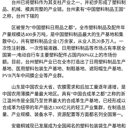
台州已将塑料作为其支柱产业之一，并初步形成了塑料制
品、机械、模具完整的产业链。台州素有“中国塑料制品王国”
之称，台州下辖的
区被誉为“中国塑料日用品之都”。全市塑料制品及配件年
产量规模达400多万吨，是中国塑料制品最大的生产基地和集
散中心，共有塑料制品企业1万余家，从业人员20多万人。一
次性注射器、一次性输液器、日用塑料制品等市场占有率居全
国第一;电动自行车主要塑料配件占国内80%以上的市场份
额。目前，台州塑料产业已在全市打造出了日用塑料制品生产
基地、医用塑料包装生产基地、制鞋基地、遮阳帽生产基地、
PVB汽车中间膜企业等产业群。
山东是中国农业大省，农膜需求和后加工量逐年递增，是
中国农用薄膜产量最大地区。具有“中国合成革之都”之称的浙
江温州市是全国乃至世界最大的合成革生产基地，已经形成以
合成革为纽带的年产值达1300亿元的轻工产业集群，在制造总
量、产业规模、装备水平、资源配置等方面都名列全国第一。
安徽桐城现已发展成为全国闻名的塑料包装袋生产基地和