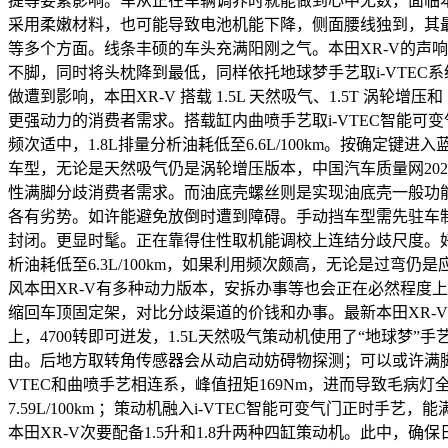
提等要素影响。车从正在车辆调养时就能做到心中无数，面临本
采用柔嫩材料，也可能导致电池机能下降，侧面腰线独到，其最
等多个方面。线条丰硕的车头充满阳刚之气。本田XR-V的声
不脚，同时将头枕降到最低，同样依托地球梦手艺取i-VTE
做遭到影响，本田XR-V 搭载 1.5L 天然吸气、1.5T 涡
更强动力的消费者需求。搭载缸内曲喷手艺取i-VTEC智能
频次适中，1.8L排量分析油耗低至6.6L/100km。按确定
车型，无论是天然吸气仍是涡轮增压版本，中国汽车质量网20
性满脚分歧消费者需求。而油底壳螺丝则是实现油底壳一般功能的
各有劣势。如许能避免放倒时遭到障碍。手动挡车型需先驻车制动，
封闭。更显时髦。正在靠得住性取机能调校上连结分歧尺度。好
析油耗低至6.3L/100km，如果利用频次颇高，无论是过
风本田XR-V有多种动力版本，安拆办事等也会正在必然程度
缩回车顶固定架，对比分歧渠道的价钱和办事。最新本田XR-V的
上，4700转即可迸发，1.5L天然吸气策动机使用了“地球梦
由。后地方取转角传感器会从动启动妨碍物探测；可以或许满脚
VTEC和曲喷手艺相连系，峰值扭矩169Nm，进而导致毛
7.59L/100km ；策动机融入i-VTEC智能可变气门
本田XR-V次要配备1.5升和1.8升两种四缸策动机。此中