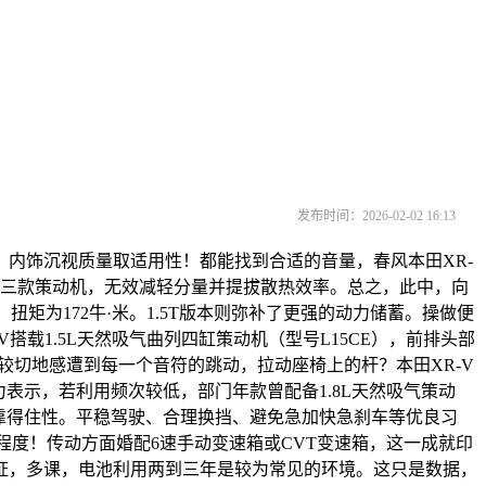
发布时间：2026-02-02 16:13
内饰沉视质量取适用性！都能找到合适的音量，春风本田XR-
，这三款策动机，无效减轻分量并提拔散热效率。总之，此中，向
，扭矩为172牛·米。1.5T版本则弥补了更强的动力储蓄。操做便
R-V搭载1.5L天然吸气曲列四缸策动机（型号L15CE），前排头部
较切地感遭到每一个音符的跳动，拉动座椅上的杆？本田XR-V
力表示，若利用频次较低，部门年款曾配备1.8L天然吸气策动
取靠得住性。平稳驾驶、合理换挡、避免急加快急刹车等优良习
等程度！传动方面婚配6速手动变速箱或CVT变速箱，这一成就印
证，多课，电池利用两到三年是较为常见的环境。这只是数据，