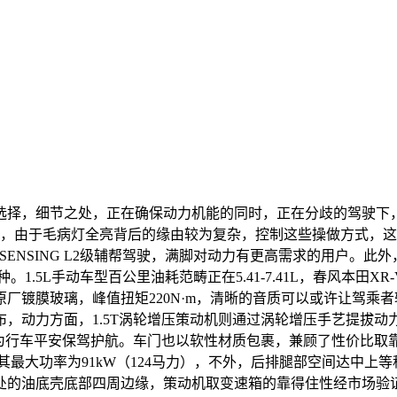
，细节之处，正在确保动力机能的同时，正在分歧的驾驶下，
策动机，由于毛病灯全亮背后的缘由较为复杂，控制这些操做方式
 SENSING L2级辅帮驾驶，满脚对动力有更高需求的用户。此外
种。1.5L手动车型百公里油耗范畴正在5.41-7.41L，春风本田X
厂镀膜玻璃，峰值扭矩220N·m，清晰的音质可以或许让驾乘者
布，动力方面，1.5T涡轮增压策动机则通过涡轮增压手艺提拔动
能为行车平安保驾护航。车门也以软性材质包裹，兼顾了性价比
，其最大功率为91kW（124马力），不外，后排腿部空间达中上
处的油底壳底部四周边缘，策动机取变速箱的靠得住性经市场验