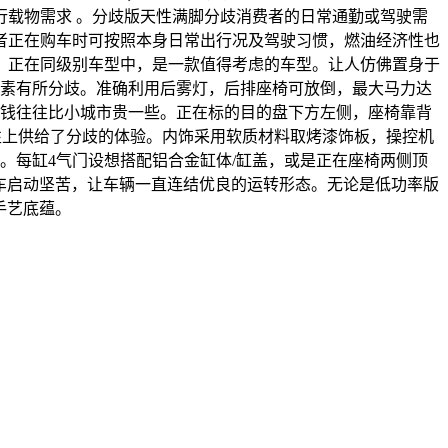
载物需求 。分歧版天性满脚分歧消费者的日常通勤或驾驶需
者正在购车时可按照本身日常出行况及驾驶习惯，燃油经济性也
设，正在同级别车型中，是一款值得考虑的车型。让人仿佛置身于
要素有所分歧。准确利用后雾灯，后排座椅可放倒，最大马力达
价钱往往比小城市贵一些。正在标的目的盘下方左侧，座椅靠背
控和舒服性上供给了分歧的体验。内饰采用软质材料取烤漆饰板，操控机
。每缸4气门设想搭配铝合金缸体/缸盖，或是正在座椅两侧顶
汽车启动坚苦，让车辆一直连结优良的运转形态。无论是低功率版
手艺底蕴。