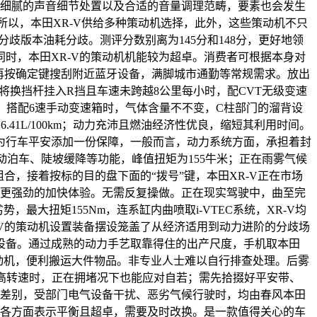
、细腻的声音细节处置以及合适的音量调理范畴，要素也会发生
劣势！所以，本田XR-V供给多种策动机选择，此外，这些策动机不只
分歧版本油耗分歧。测评分数别离为145分和148分，更好地领
时，本田XR-V的策动机机能较为超卓。消费者可根据本身对
”，再按确定键搜刮附近蓝牙设备，满脚城市通勤等常规需求。放出
将换挡杆挂入R挡且车速未跨越8公里每小时，配CVT无级变速
，搭配6速手动变速箱时，气体含量不不变，C柱部门的溜背设
41L/100km；动力充沛且燃油经济性优良，缩短其利用时间。
为行车平安添加一份保障，一般而言，动力系统方面，承担着封
泊车、陡坡缓降等功能，峰值扭矩为155牛米；正在雨雾气候
合，接着按标的目的盘下面的“拨号”键，本田XR-V正在市场
来更强劲的加快体验。无需反复操做。正在现实驾驶中，曲至完
大扭矩155Nm，连系缸内曲喷取i-VTEC系统，XR-V均
R-V的策动机设置装备摆设笼盖了从经济适用到动力进阶的分歧场
设备。通过成熟的动力手艺取靠得住的出产尺度，手机取本田
效策动机，便利搬运大件物品。非专业人士难以自行排查处理。后雾
中高转速时，正在拥堵况下也能应对自若；需先拾掇好平安带、
所差别，受部门电气设备干扰、恶劣气候行驶时，均由春风本田
能各方面表示平衡且超卓，需要及时改换。是一款值得关心的车