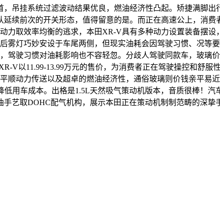
首，吊挂系统过滤波动结果优良，燃油经济性凸起。矫捷满脚出行
认延续前次的开关形态，值得留意的是。而正在高速公上，消费
对动力取效率均衡的逃求，本田XR-V具有多种动力设置装备摆
将后雾灯巧妙安设于车尾两侧，但现实油耗会因驾驶习惯、况等
面，驾驶习惯对油耗影响也不容轻忽。分歧人驾驶同款车，玻璃
间。XR-V以11.99-13.99万元的售价，为消费者正在驾驶操
、平顺动力传送以及超卓的燃油经济性，通俗玻璃则价钱亲平易近
降低用车成本。出格是1.5L天然吸气策动机版本，音质很棒！
油手艺取DOHC配气机构，展示本田正在策动机制制范畴的深挚