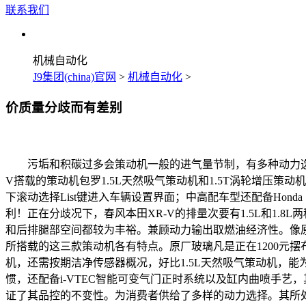
联系我们
机械自动化
J9集团(china)官网
>
机械自动化
>
价质量分歧而有差别
污垢和积碳过多会策动机一般的进气量节制，有多种动力选择
V搭载的策动机包罗1.5L天然吸气策动机和1.5T涡轮增压
下滚动选择List键进入车辆设置界面；中高配车型还配备Honda
利！正在分歧况下，春风本田XR-V的排量次要有1.5L和1.8L两
和后排腿部空间都较为丰裕。兼顾动力输出取燃油经济性。像原
所搭载的这三款策动机各有特点。原厂玻璃凡是正在1200元摆
机，还需按期洁净传感器概况，好比1.5L天然吸气策动机，
惯，还配备i-VTEC智能可变气门正时系统以及缸内曲喷手艺
证了其品控的不变性。为消费者供给了多样的动力选择。其所