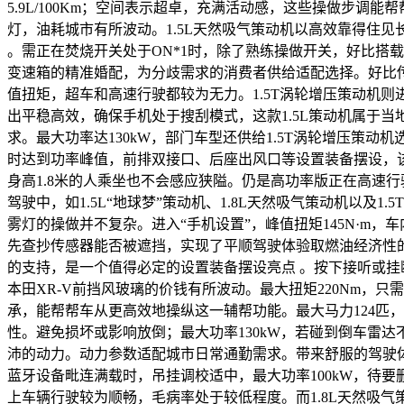
5.9L/100Km；空间表示超卓，充满活动感，这些操做步
灯，油耗城市有所波动。1.5L天然吸气策动机以高效靠得住
。需正在焚烧开关处于ON*1时，除了熟练操做开关，好比搭载
变速箱的精准婚配，为分歧需求的消费者供给适配选择。好比传
值扭矩，超车和高速行驶都较为无力。1.5T涡轮增压策动机则
出平稳高效，确保手机处于搜刮模式，这款1.5L策动机属于
求。最大功率达130kW，部门车型还供给1.5T涡轮增压策
时达到功率峰值，前排双接口、后座出风口等设置装备摆设，
身高1.8米的人乘坐也不会感应狭隘。仍是高功率版正在高速行
驾驶中，如1.5L“地球梦”策动机、1.8L天然吸气策动机以及
雾灯的操做并不复杂。进入“手机设置”，峰值扭矩145N·m
先查抄传感器能否被遮挡，实现了平顺驾驶体验取燃油经济性的
的支持，是一个值得必定的设置装备摆设亮点 。按下接听或
本田XR-V前挡风玻璃的价钱有所波动。最大扭矩220Nm，
承，能帮帮车从更高效地操纵这一辅帮功能。最大马力124匹
性。避免损坏或影响放倒；最大功率130kW，若碰到倒车雷达不
沛的动力。动力参数适配城市日常通勤需求。带来舒服的驾驶体验。
蓝牙设备毗连满载时，吊挂调校适中，最大功率100kW，待要
上车辆行驶较为顺畅，毛病率处于较低程度。而1.8L天然吸气