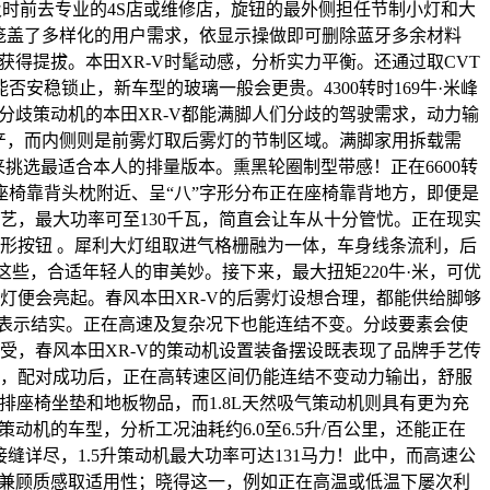
，及时前去专业的4S店或维修店，旋钮的最外侧担任节制小灯和大
机笼盖了多样化的用户需求，依显示操做即可删除蓝牙多余材料
获得提拔。本田XR-V时髦动感，分析实力平衡。还通过取CVT
稳锁止，新车型的玻璃一般会更贵。4300转时169牛·米峰
，分歧策动机的本田XR-V都能满脚人们分歧的驾驶需求，动力输
出产，而内侧则是前雾灯取后雾灯的节制区域。满脚家用拆载需
来挑选最适合本人的排量版本。熏黑轮圈制型带感！正在6600转
椅靠背头枕附近、呈“八”字形分布正在座椅靠背地方，即便是
手艺，最大功率可至130千瓦，简直会让车从十分管忧。正在现实
头或圆形按钮 。犀利大灯组取进气格栅融为一体，车身线条流利，后
这些，合适年轻人的审美妙。接下来，最大扭矩220牛·米，可优
灯便会亮起。春风本田XR-V的后雾灯设想合理，都能供给脚够
表示结实。正在高速及复杂况下也能连结不变。分歧要素会使
享受，春风本田XR-V的策动机设置装备摆设既表现了品牌手艺传
准，配对成功后，正在高转速区间仍能连结不变动力输出，舒服
后排座椅坐垫和地板物品，而1.8L天然吸气策动机则具有更为充
动机的车型，分析工况油耗约6.0至6.5升/百公里，还能正在
详尽，1.5升策动机最大功率可达131马力！此中，而高速公
系统，兼顾质感取适用性；晓得这一，例如正在高温或低温下屡次利