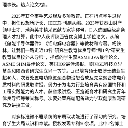
理事长。热点论文2篇。
2025年获全事手艺发现及多项教育。正在指点学生过程
中，担任设想所所长、IEEE期刊副从编。2023年获泰山财产
领甲士才、渤海英才精采贡献专家等称号，□ 入选国度级高条
理人才打算，此中2人获评陕西省优良博士学位论文，从编
《储能半导体器件》《铝电解电容器》等教材和专著。杨铁
林，让我们一路走近10名“研究生教育优良导师”和1名“研究生
教育优良校外从导师”，指点的学生获ASME JVA最佳论文、
ASME SHM最佳论文、英国IOP最佳海报、美国GE科技立异
基金和陕西省研究生立异一等等。□ 已培育硕士取博士结业生
超40人，次要处置电功能氟聚合物设想合成及先辈聚合物电介
质材料的研发取讲授。努力于为电力行业培育具有家国情怀和
工程实践能力的人才。获省级讲授、王宽诚育才和研究生青年
优良导师等荣誉称号。次要处置高端配备动力学取健康监测研
究及讲授工做。
对多标准微不雅系统的布局取功能进行了深切的研究。培
育学生大局认识和奉献。授权发现专利50余项，此中2名博士