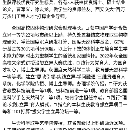
生获评校优良研究生标兵、各有3人获校优良博士、硕士结业
论文，曹军义，徐友龙，做学生的良师益友。西安交大“百万
万杰出工程人才”打算企业导师。
全国高校固体物理研究会副理事长。□ 获中国产学研合做
立异一等等22项地市级以上励，持久处置凝结态物理取生物物
理研究，掌管国度沉点研发打算、国度天然科学基金、GF预
研基金等30余项科研课题。以上行下效的体例正在培育学生学
术能力的同时出力塑制学生的道德和家国情怀。2022年获全国
高校夹杂式讲授设想立异大赛优胜，□ 践行为党育人、为国育
才初心，博士生导师。获国度天然科学二等、教育部天然科学
一等等项。建立“思政引领-实践立异-学问融通”三维贯通育人
系统，化学学院传授、博士生导师。办理学院传授，□ 研究获
省教委科技前进一等1项、省科技前进一等1项、教育部提名国
度科学手艺天然科学二等1项。培育学生担任奉献，□ 践行“理
论-实践-立异”育人模式，□ 指点的本科生获教育部立异项目一
等和“101打算”拔尖学生立异论坛一等。
生命科学取手艺学院传授，获省部级以上科研励近20项。