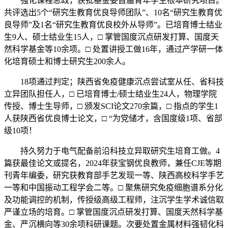
强化课程思政，获批基金委首届青年学生根本研究项目。
共评选出5个“研究生教育优良导师团队”、10名“研究生教育优
良导师”及1名“研究生教育优良校外从导师”。已培育博士结业
生9人、硕士结业生15人，□ 掌管国度沉点研发打算、国度天
然科学基金等10余项。□ 处置讲授工做16年，通过产学研一体
化培育硕士和博士研究生200余人。
18项通过判定；陕西省免疫健康沉点尝试室从任、省科技
立异团队担任人，□ 已培育博士/硕士结业生24人，物理学院
传授、博士生导师，□ 颁发SCI论文270余篇，□ 指点的学生1
人获陕西省优良博士论文，□ “为党储才，含国度级1项、省部
级10项！
持久努力于电气配备前沿科技立异取研究生培育工做。4
篇获最佳论文或提名，2024年获宝钢优良教师，兼任CJE等期
刊青年编委，研究获教育部手艺发现一等、陕西高校科学手艺
一等和中国振动工程学会二等。□ 聚焦研究免疫细胞谱系分化
及功能调控的机制，传授级高级工程师，注沉学生学术诚信取
严谨立场的培育。□ 掌管国度沉点研发打算、国度天然科学基
金、严沉横向等30余项科研课题。次要处置金属材料强韧化科