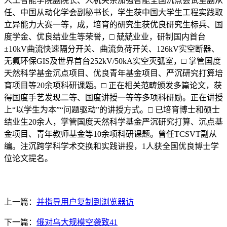
人工智能学院副院长、人机夹杂加强智能全国沉点尝试室副从
任、中国从动化学会副秘书长，学生获中国大学生工程实践取
立异能力大赛一等，成，培育的研究生获优良研究生标兵、国
度学金、优良结业生等荣誉，□ 兢兢业业，研制国内首台
±10kV曲流快速隔分开关、曲流负荷开关、126kV实空断器、
无氟环保GIS及世界首台252kV/50kA实空灭弧室，□ 掌管国度
天然科学基金沉点项目、优良青年基金项目、严沉研究打算培
育项目等20余项科研课题。□ 正在相关范畴颁发多篇论文，获
得国度手艺发现二等、国度讲授一等等多项科研励。正在讲授
上“以学生为本”“问题驱动”的讲授方式。□ 已培育博士和硕士
结业生20余人，掌管国度天然科学基金严沉研究打算、沉点基
金项目、青年教师基金等10余项科研课题。曾任TCSVT副从
编。注沉跨学科学术交换和实践讲授，1人获全国优良博士学
位论文提名。
上一篇：
并指导用户复制到浏览器访
下一篇：
俄对乌大规模空袭致41