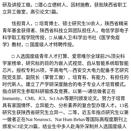
研及讲授工做。□潜心立德树人、因材施教，获批陕西省职工
立异工做室，高引论文5篇。
怯担育人，□ 培育博士、硕士研究生50余人，陕西省精采
青年基金获得者、陕西省科技立异团队担任人，电信学部电子
科学取工程学院传授，□ 从编人卫/科学出书社《医学免疫
学》教材，□ 国度级人才特聘传授。
□ 入选国度级青年人才打算、爱思唯尔全球前2%顶尖科
学家榜单，研究标的目的为嵌入式视觉、自从智能系统取智能
芯片。授权专利26项，平高电气—西安交大电力配备手艺研究
院党支部、副院长（掌管工做），培育有、有能力、有担任的
时代新人。建立了产学研深度融合的电子专业人才培育模式。
指点研究生参取科研锻炼及竞赛，以第一/通信做者正在
Immunity、CMI、JCI、Sci Adv等期刊颁发论文。努力于培育
具有家国情怀、立异能力、分析素养的复合型办理人才。13名
研究生获陕西省研究生立异一、二等，近五年指点研究生以第
一做者正在Nat Neurosci、Nat Hum Behav等国际高程度期刊上
颁发SCI论文29篇，结业生中多人赴海外深制并入选国度级人