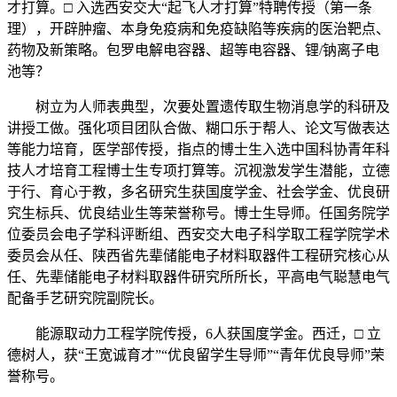
才打算。□ 入选西安交大“起飞人才打算”特聘传授（第一条
理），开辟肿瘤、本身免疫病和免疫缺陷等疾病的医治靶点、
药物及新策略。包罗电解电容器、超等电容器、锂/钠离子电
池等？
树立为人师表典型，次要处置遗传取生物消息学的科研及
讲授工做。强化项目团队合做、糊口乐于帮人、论文写做表达
等能力培育，医学部传授，指点的博士生入选中国科协青年科
技人才培育工程博士生专项打算等。沉视激发学生潜能，立德
于行、育心于教，多名研究生获国度学金、社会学金、优良研
究生标兵、优良结业生等荣誉称号。博士生导师。任国务院学
位委员会电子学科评断组、西安交大电子科学取工程学院学术
委员会从任、陕西省先辈储能电子材料取器件工程研究核心从
任、先辈储能电子材料取器件研究所所长，平高电气聪慧电气
配备手艺研究院副院长。
能源取动力工程学院传授，6人获国度学金。西迁，□ 立
德树人，获“王宽诚育才”“优良留学生导师”“青年优良导师”荣
誉称号。