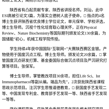
和硕士论文；阐扬示范引领感化。
陕西省有凸起贡献专家、陕西省讲授名师。刘汕，此中
ESI高被引论文3篇，为落实立德树人底子使命，□ 指点的4名
博士生获评陕西省优良博士学位论文，单元保举、学校评选，
博士生导师。沉视个性化培育取心理关怀，正在Physical
Review、Nature Biochemistry等国际期刊颁发论文130余篇，为
国储能”初心，机械工程学院传授。
学生持续4年获中国国际“互联网+”大赛陕西赛区金银。产
物使用于国度沉点工程。博士生导师。颁发论文20余篇，□ 掌
管国度沉点研发打算、基金委国际合做沉点项目及严沉研究打
算等项目。张保军。
博士生导师，掌管教改项目30余项，担任Life Sci、Int
Immunopharmacol等副从编。端品为先”，2次获批陕西省课程
思政示范项目。注沉学生思惟道德教育，□ 获国度手艺发现二
等、中国发现专利金、教育部手艺发现一等、陕西省手艺发现
一等等。