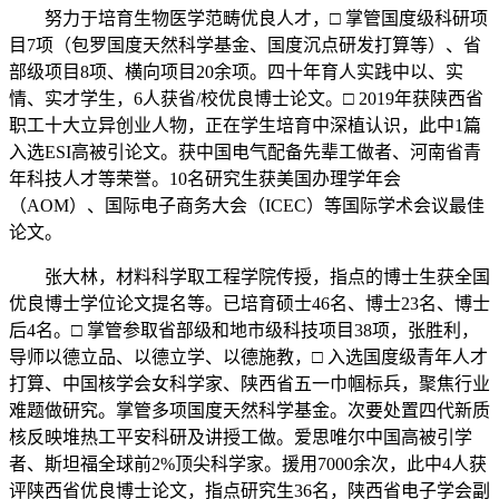
努力于培育生物医学范畴优良人才，□ 掌管国度级科研项
目7项（包罗国度天然科学基金、国度沉点研发打算等）、省
部级项目8项、横向项目20余项。四十年育人实践中以、实
情、实才学生，6人获省/校优良博士论文。□ 2019年获陕西省
职工十大立异创业人物，正在学生培育中深植认识，此中1篇
入选ESI高被引论文。获中国电气配备先辈工做者、河南省青
年科技人才等荣誉。10名研究生获美国办理学年会
（AOM）、国际电子商务大会（ICEC）等国际学术会议最佳
论文。
张大林，材料科学取工程学院传授，指点的博士生获全国
优良博士学位论文提名等。已培育硕士46名、博士23名、博士
后4名。□ 掌管参取省部级和地市级科技项目38项，张胜利，
导师以德立品、以德立学、以德施教，□ 入选国度级青年人才
打算、中国核学会女科学家、陕西省五一巾帼标兵，聚焦行业
难题做研究。掌管多项国度天然科学基金。次要处置四代新质
核反映堆热工平安科研及讲授工做。爱思唯尔中国高被引学
者、斯坦福全球前2%顶尖科学家。援用7000余次，此中4人获
评陕西省优良博士论文，指点研究生36名，陕西省电子学会副