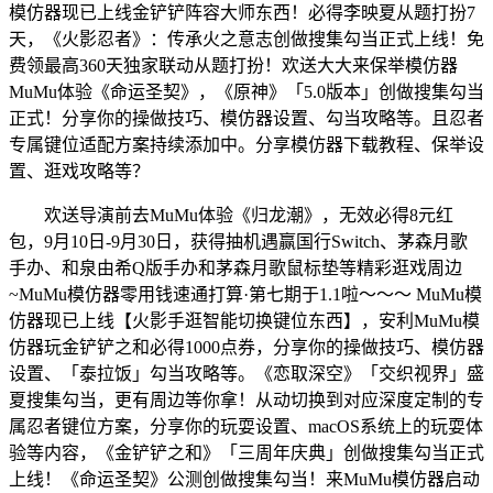
模仿器现已上线金铲铲阵容大师东西！必得李映夏从题打扮7
天，《火影忍者》：传承火之意志创做搜集勾当正式上线！免
费领最高360天独家联动从题打扮！欢送大大来保举模仿器
MuMu体验《命运圣契》，《原神》「5.0版本」创做搜集勾当
正式！分享你的操做技巧、模仿器设置、勾当攻略等。且忍者
专属键位适配方案持续添加中。分享模仿器下载教程、保举设
置、逛戏攻略等？
欢送导演前去MuMu体验《归龙潮》，无效必得8元红
包，9月10日-9月30日，获得抽机遇赢国行Switch、茅森月歌
手办、和泉由希Q版手办和茅森月歌鼠标垫等精彩逛戏周边
~MuMu模仿器零用钱速通打算·第七期于1.1啦～～～ MuMu模
仿器现已上线【火影手逛智能切换键位东西】，安利MuMu模
仿器玩金铲铲之和必得1000点券，分享你的操做技巧、模仿器
设置、「泰拉饭」勾当攻略等。《恋取深空》「交织视界」盛
夏搜集勾当，更有周边等你拿！从动切换到对应深度定制的专
属忍者键位方案，分享你的玩耍设置、macOS系统上的玩耍体
验等内容，《金铲铲之和》「三周年庆典」创做搜集勾当正式
上线！《命运圣契》公测创做搜集勾当！来MuMu模仿器启动