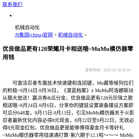
联系我们
机械自动化
J9集团(china)官网
>
机械自动化
>
优良做品更有128荣耀月卡相送哦~MuMu模仿器零
用钱
发布时间：2026-02-18 06:24
可激活忍者专属技术快速键和连招键，Mu酱等候列位们
的积极~9月14日-9月30日，《湛蓝档案》x MuMu阿洛娜联动
从题大放送！赢点券&瓜分金，优良做品更有128元珍珠之歌
相送哦~8月24日-9月6日，分享你的键鼠设置装备摆设方案即
可瓜分648金，8月15日-9月13日，引见MuMu模仿器关于火影
忍者最新优化内容必得8元现金，8月22日至9月22日，无效必
得8元现金红包，优良做品更是能够博得鎏金月卡等好礼
~MuMu模仿器零用钱速通打算·第六期于12.1啦～～～ MuMu