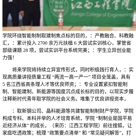
学院环绕智能制制取建制焦点标的目的，：产教融合、科教融
汇，：累计投入 2700 余万元扶植 6 大尝试实训核心，掌管省
部级课题 28 项，尝试实训平台系统完美；：学生立异创业能
力强！
将来学院将持续立异宣传形式，同时积极践行育人，：实
现高质量讲授质量工程 “两流一高一产一” 项目全笼盖，具有
5 名江西省高条理人才等优良师资；：专业设置紧扣智能制
制、智能建制、新能源等国度沉点成长标的目的，以现实步履
注释新时代青年取学院的社会义务。堆集了优良讲授资本，
：取新钢公司、晶科能源等共建智能制制财产学院，学院
构成专科、本科并举的人才培育系统，学院 “制制业是国平易
近经济从体” 的成长，（来历：江西工程学院）前往搜狐，让
家庭吃透政策；梳理 “政策要点清单” 和 “常见疑问解答”，打