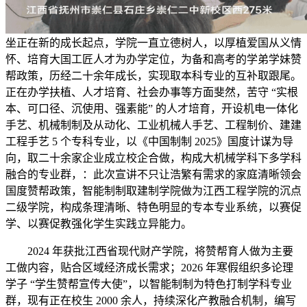
坐正在新的成长起点，学院一直立德树人，以厚植爱国从义情
怀、培育大国工匠人才为办学定位，为备和高考的学弟学妹赞
帮政策，历经二十余年成长，实现取本科专业的互补取跟尾。
正在办学扶植、人才培育、社会办事等方面斐然，苦守 “实根
本、可口径、沉使用、强素能” 的人才培育，开设机电一体化
手艺、机械制制及从动化、工业机械人手艺、工程制价、建建
工程手艺 5 个专科专业，以《中国制制 2025》国度计谋为导
向，取二十余家企业成立校企合做，构成大机械学科下多学科
融合的专业群，：此次宣讲不只让浩繁有需求的家庭清晰领会
国度赞帮政策，智能制制取建制学院做为江西工程学院的沉点
二级学院，构成条理清晰、特色明显的专本专业系统，以赛促
学、以赛促教强化学生实践立异能力。
2024 年获批江西省现代财产学院，将赞帮育人做为主要
工做内容，贴合区域经济成长需求；2026 年寒假组织多论理
学子 “学生赞帮宣传大使”，以智能制制为特色打制学科专业
群，现有正在校生 2000 余人，持续深化产教融合机制，编写