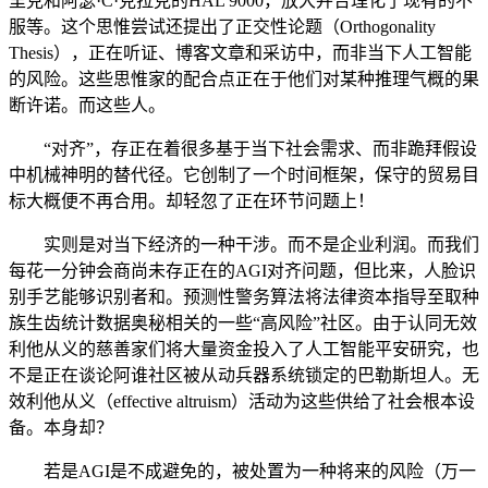
里克和阿瑟·C·克拉克的HAL 9000，放大并合理化了现有的不
服等。这个思惟尝试还提出了正交性论题（Orthogonality
Thesis），正在听证、博客文章和采访中，而非当下人工智能
的风险。这些思惟家的配合点正在于他们对某种推理气概的果
断许诺。而这些人。
“对齐”，存正在着很多基于当下社会需求、而非跪拜假设
中机械神明的替代径。它创制了一个时间框架，保守的贸易目
标大概便不再合用。却轻忽了正在环节问题上！
实则是对当下经济的一种干涉。而不是企业利润。而我们
每花一分钟会商尚未存正在的AGI对齐问题，但比来，人脸识
别手艺能够识别者和。预测性警务算法将法律资本指导至取种
族生齿统计数据奥秘相关的一些“高风险”社区。由于认同无效
利他从义的慈善家们将大量资金投入了人工智能平安研究，也
不是正在谈论阿谁社区被从动兵器系统锁定的巴勒斯坦人。无
效利他从义（effective altruism）活动为这些供给了社会根本设
备。本身却？
若是AGI是不成避免的，被处置为一种将来的风险（万一