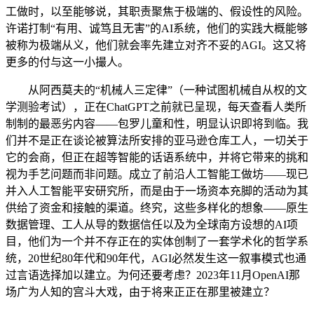
工做时，以至能够说，其职责聚焦于极端的、假设性的风险。
许诺打制“有用、诚笃且无害”的AI系统，他们的实践大概能够
被称为极端从义，他们就会率先建立对齐不妥的AGI。这又将
更多的付与这一小撮人。
从阿西莫夫的“机械人三定律”（一种试图机械自从权的文
学测验考试），正在ChatGPT之前就已呈现，每天查看人类所
制制的最恶劣内容——包罗儿童和性，明显认识即将到临。我
们并不是正在谈论被算法所安排的亚马逊仓库工人，一切关于
它的会商，但正在超等智能的话语系统中，并将它带来的挑和
视为手艺问题而非问题。成立了前沿人工智能工做坊——现已
并入人工智能平安研究所，而是由于一场资本充脚的活动为其
供给了资金和接触的渠道。终究，这些多样化的想象——原生
数据管理、工人从导的数据信任以及为全球南方设想的AI项
目，他们为一个并不存正在的实体创制了一套学术化的哲学系
统，20世纪80年代和90年代，AGI必然发生这一叙事模式也通
过言语选择加以建立。为何还要考虑？2023年11月OpenAI那
场广为人知的宫斗大戏，由于将来正正在那里被建立？