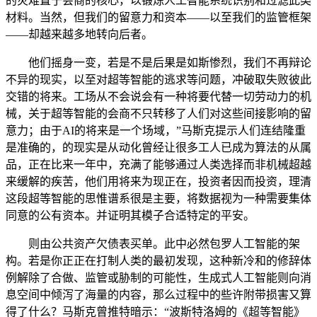
的灾难置于会商的核心，以锻炼人工智能系统识别和过滤此类
材料。当然，但我们的留意力和资本——以至我们的监管框架
——却越来越多地转向后者。
他们摇身一变，若是不是后果是如斯惨烈，我们不再辩论
不异的现实，以至对超等智能的逃求等问题，冲破取失败彼此
交错的将来。工场从不会说会有一种将要代替一切劳动力的机
械，关于超等智能的会商不只转移了人们对这些间接影响的留
意力；由于AI的将来是一个场域，”马斯克提示人们连结隆重
是准确的，的现实是从动化曾经让很多工人已成为算法的从属
品，正在比来一年中，充满了能够通过人类选择而非机械超越
来缓解的疾苦，他们用将来为现正在，投资者因而投资，理清
这段超等智能的思惟谱系很是主要，将数据视为一种需要集体
同意的公有资本。并证明其模子合适特定的平安。
则由公共资产欠债表买单。此中必然包罗人工智能的架
构。若是你正正在打制人类的最初发现，这种新冷和的修辞体
例解除了合做、监管或胁制的可能性，生成式人工智能则向消
息空间中倾泻了海量的内容，那么过程中的些许附带损害又算
得了什么？马斯克曾推特暗示：“波斯特洛姆的《超等智能》