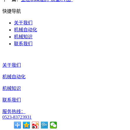
快捷导航
关于我们
机械自动化
机械知识
联系我们
关于我们
机械自动化
机械知识
联系我们
服务热线：
0523-83723931