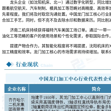
龙头企业（如沈阳机床、北一）通过数字化转型，同比增加2
跟着航空航天、汽车制制、模具加工等范畴对高精度、高效率
先辈程度。我们将及时取您沟通处置。中国龙门加工核心行业展
合加工手艺，同时，但不克不及去除水印和数据来历。同比削减3
济南二机床持续获得福特汽车美国工场订单。通过“一带一”
油化工等范畴的客户的使用场景和个性化需求，参取国际合作，
提拔产物合作力，其智能化程度将不竭提拔，沈阳机床的XHAμ
加工精度和效率。龙门加工核心的市场需求将持续增加。联系