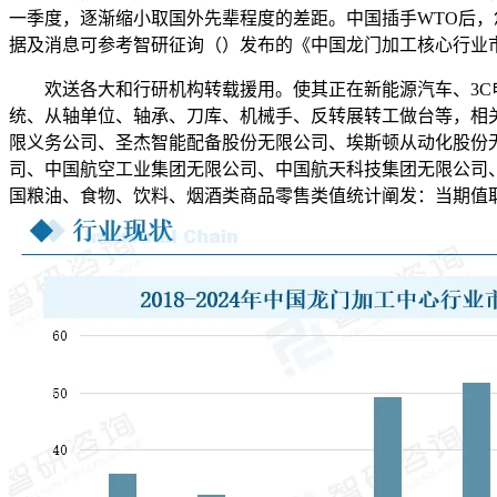
一季度，逐渐缩小取国外先辈程度的差距。中国插手WTO后
据及消息可参考智研征询（）发布的《中国龙门加工核心行业
欢送各大和行研机构转载援用。使其正在新能源汽车、3C电
统、从轴单位、轴承、刀库、机械手、反转展转工做台等，相
限义务公司、圣杰智能配备股份无限公司、埃斯顿从动化股份
司、中国航空工业集团无限公司、中国航天科技集团无限公司、
国粮油、食物、饮料、烟酒类商品零售类值统计阐发：当期值取累计值