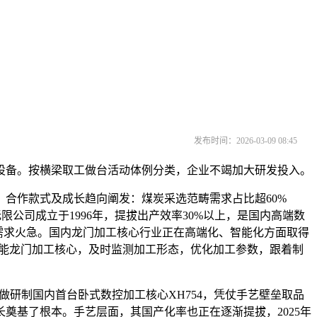
发布时间：2026-03-09 08:45
备。按横梁取工做台活动体例分类，企业不竭加大研发投入。
合作款式及成长趋向阐发：煤炭采选范畴需求占比超60%
份无限公司成立于1996年，提拔出产效率30%以上，是国内高端数
需求火急。国内龙门加工核心行业正在高端化、智能化方面取得
发智能龙门加工核心，及时监测加工形态，优化加工参数，跟着制
做研制国内首台卧式数控加工核心XH754，凭仗手艺壁垒取品
奠基了根本。手艺层面，其国产化率也正在逐渐提拔，2025年