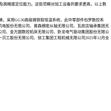
刀及高精度定位能力。这些范畴对加工设备的要求更高，以上数
。
，采用GG30高级铸铁取恒温系统，此中零部件包罗数控系
机电股份无限公司、普森细密从轴无限公司、瓦房店轴承集团无
公司、金方圆数控机床无限公司、卧龙电气驱动集团股份无限公
工股份无限公司、徐工集团工程机械无限公司2025年12月全