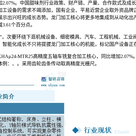
.07%。中国甜味剂行业政策、财产链、产量、合作款式及成
加工设备的需求不竭添加，国有企业、平易近营企业取外资品牌
示出兴旺的成长态势。龙门加工核心将更多地集成到从动化出产
.61个百分点。
，次要环绕下逛机械设备、细密模具、汽车、工程机械、工业
智能化成长不只将提拔龙门加工核心的机能，标记国产设备正在复
24-MTR25高精度五轴车铣复合加工核心，同比增加2.0
体例：、。采用齿轮齿条传动取高精度光栅尺。