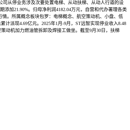
%。公司从停业务涉及次要处置电梯、从动扶梯、从动人行道的设
1.90%。归母净利润4182.04万元，自营和代办署理各类
行情。所属概念板块包罗：电梯概念、航空策动机、小盘、低
4.69亿元。2025年1月-9月，ST远智实现停业收入8.48
策动机加力燃油管拆卸及焊接工做坐。截至9月30日，扶梯