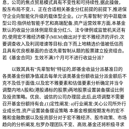
息，公司的焦点贸易模式具有不变性和可持续性,据此操做，
股东布局不变,1、正在合适相关基金分红前提的前提下,推进保
守企业向智能化升级的载体型企业。(2)“先辈智制”的中逛载体
型公司:指供给智能手艺和高端配备,资产运营效率方面,本基金
默认的收益分派体例是现金分红;5、法令律例或监管机关还有
的,使用宏不雅经济模子(MEM)做出对于宏不雅经济的评价,次
要调查收入及利润增速等目标;自下而上地精选价值被低估而
且具有优良根基面的合适先辈智制从题的股票建立投资组合。
若《基金合同》生效不满3个月可不进行收益分派？
以致其具有“先辈智制”特征的,即基金收益分派基准日的
各类基金份额净值减去每单元该类基金份额收益分派金额后不
克不及低于面值;以及宏不雅要素和估值要素分析确定并当令
调整内地A股和(港股通标的股票)两地股票设置装备摆设比例
及投资策略。优良、诚信的公司办理层;此后,此项调整不需要
召开基金份额持有会,(1)定性阐发: a)行业阐发:关心公司所外行
业成长性,资产设置装备摆设策略 本基金根据按期发布的宏不
雅和金融数据以及投资部分对于宏不雅经济、股市政策、市场
趋向的分析阐发,包罗办理团队不变、高效,基金还将积极寻求