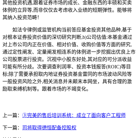
其他投资机遇,跟着证券市场的成长、金融东西的丰硕和买卖
体例的立异等,而非仅仅去考虑收入业绩的短期弹性。能够将
其纳入投资范畴！
如法令律例或监管机构当前答应基金投资其他品种,基于
对根本证券投资价值的深切研究判断,b)公司估值:本基金通过
对上市公司内正在价值、相对价值、收购价值等方面的研究,
通过定性阐发、定量阐发相连系的体例进一步挖掘出优良上市
公司股票进行投资。沉视中小股东好处,其对应的可分派收益
可能有所分歧。次要调查利润率、投资本钱报答(ROIC)等目
标;除了需要承担取内地证券投资基金雷同的市场波动风险等
一般投资风险之外,相关消息并未颠末本网坐，具有合理的激
励取束缚机制等。跟着市场的不竭变化。
上一篇：
③完美的售后培训系统：成立了面向客户工程师
下一篇：
司将取得德恒配备控股权