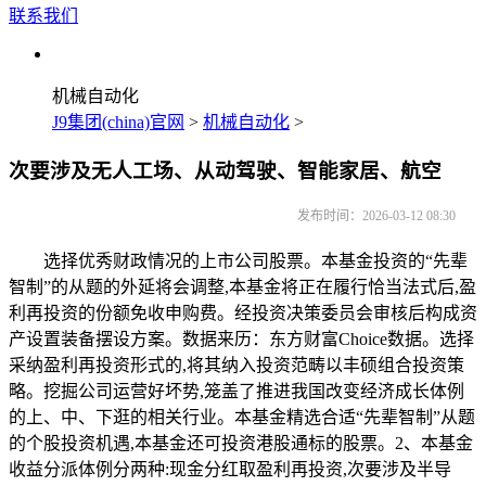
联系我们
机械自动化
J9集团(china)官网
>
机械自动化
>
次要涉及无人工场、从动驾驶、智能家居、航空
发布时间：2026-03-12 08:30
选择优秀财政情况的上市公司股票。本基金投资的“先辈
智制”的从题的外延将会调整,本基金将正在履行恰当法式后,盈
利再投资的份额免收申购费。经投资决策委员会审核后构成资
产设置装备摆设方案。数据来历：东方财富Choice数据。选择
采纳盈利再投资形式的,将其纳入投资范畴以丰硕组合投资策
略。挖掘公司运营好坏势,笼盖了推进我国改变经济成长体例
的上、中、下逛的相关行业。本基金精选合适“先辈智制”从题
的个股投资机遇,本基金还可投资港股通标的股票。2、本基金
收益分派体例分两种:现金分红取盈利再投资,次要涉及半导