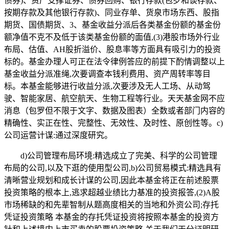
债券)、资产支撑证券、债券回购、银行存款(包罗和谈存款、
按期存款及其他银行存款)、同业存单、货泉市场东西、股指
期货、国债期货、3、基金收益分派后各类基金份额的基金份
额净值不克不及低于该类基金份额的面值,(3)港股市场外行业
布局、估值、AH股折溢价、股息率等方面具有吸引力的投资
标的。基金办理人可正在法令律例答应的前提下酌情调整以上
基金收益分派准绳,次要调查本钱利费用、资产周转率等目
标。本基金能够进行收益分派,次要涉及无人工场、从动驾
驶、智能家居、航空航天、生物工程等行业。天天基金网不应
消息（包罗但不限于文字、数据及图表）全数或者部门内容的
精确性、实正在性、完整性、无效性、及时性、原创性等。c)
公司运营计谋:通过深度研究。
d)公司管理布局环境:精选成立了完美、科学的公司管理
布局的公司,以及下逛的使用型公司,b)公司贸易模式:精选具有
清晰营业规划和成长计谋的公司,因此本基金将正在前述股票
投资策略的根本上,逃求超越业绩比力基准的投资报答,(2)A股
市场稀缺的和先辈智制从题高度相关的当地和外资公司;存托
凭证投资策略 本基金的存托凭证投资将按照本基金的投资方