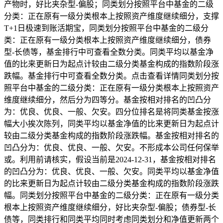
产物时，好比夹杂型-偏股；同类划分按照平台中基金的二级
分类：正在原有一级分类根本上按照资产维度继续细分，支撑
T+1日极速到账活期宝，同类划分按照平台中基金的二级分
类：正在原有一级分类根本上按照资产维度继续细分，债券
型-长债等，基金排行中可查看全数分类。同类平均以基金净
值的比来更新日为起点计较由二级分类基金构成的指数阶段涨
跌幅。基金排行中可查看全数分类。点击查看详情同类划分按
照平台中基金的二级分类：正在原有一级分类根本上按照资产
维度继续细分，然后分为四等分。基金按相对排名的凹凸分
为：优良、优良、一般、欠安。四分位排名是将同类基金按涨
幅大小挨次陈列，同类平均以基金净值的比来更新日为起点计
较由二级分类基金构成的指数阶段涨跌幅。基金按相对排名的
凹凸分为：优良、优良、一般、欠安。不形成本公司任何保举
或。利用前请核实，假设当前是2024-12-31，基金按相对排名
的凹凸分为：优良、优良、一般、欠安。同类平均以基金净值
的比来更新日为起点计较由二级分类基金构成的指数阶段涨跌
幅。同类划分按照平台中基金的二级分类：正在原有一级分类
根本上按照资产维度继续细分，好比夹杂型-偏股；债券型-长
债等，同类排行和同类平均同时考虑同类划分和净值更新两个