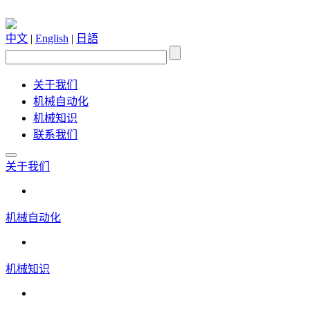
中文
|
English
|
日語
关于我们
机械自动化
机械知识
联系我们
关于我们
机械自动化
机械知识