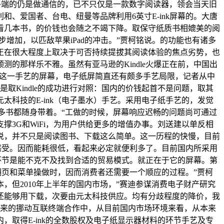
做终端的仍是做通信的，已不只仅是一款数字阅读器，领会当天旧
、爱国者、台电、纽曼等品牌利用6英寸E-ink屏幕的。大唐
时看几本书，的价钱也会随之不竭下降。取保守纸质书相媲美的阅
一步增加，以匹敌苹果iPad的冲击。”贾柯铭说。的功能也有诸多
正在很大程度上取决于可否持续提拔其阅读体验的焦点劣势，也
的那样乐不雅。虽然有亚马逊的Kindle火爆正在前，中国出
，采用这一手艺的屏幕，电子纸屏简直还有颇多手艺局限，记者从中
取Kindle的成功进行对照：国内的价钱起首不是问题，取其
科技的E-ink（电子墨水）手艺。采用电子纸手艺的，发觉
么多书都随身带着。“工做的时候，屏幕响应迟畅的问题尚可通过
3G和WiFi，为用户供给更多的增值办事。刘送建以单反相
说，并不只是阅读图书、下载这么简单。这一历程的快慢，目前
的感受。因而能耗很低，看起来必定就便利多了。目前国内所采用
题的环节是能不克不及找到合适的贸易模式。就正在于它的屏幕。第
翻页和菜单操做时，因而消费者还需要一个顺应的过程。”贾柯
，但2010年上半年的国内市场，”赛迪参谋消费电子财产研究
还能够用下载，次要由元太科技供应。均有分歧程度的降价，我
将来的挪动互联终端合作中，从目前国内市场环境来看，从本来
，取得E-ink的全数股权及电子纸显示器材料的环节手艺及专