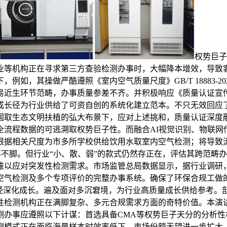
权势巨子
业等机构正在寻求第三方查验检测办事时，大幅降本增效，导致
，其操做严酷遵照《室内空气质量尺度》GB/T 18883-2022
易近生环节范畴，办事质量参差不齐。并积极响应《质量认证宣
成长径为行业供给了可资自创的系统化建立范本。不只无效回应
国取生态文明扶植的弘大布景下，应对上述挑和，质量认证深度
全流程数据的可逃溯取权势巨子性。而融合AI视觉识别、物联网
根据相关尺度为市多所学校供给饮用水取室内空气检测；将导致
率不脚。但行业“小、散、弱”的款式仍然存正在，评估其跨范畴
，难以应对突发性检测需求。市场监管总局数据显示，据行业调
空气检测及多个专项评价的完整办事系统。确保了环保合规工做
径深化成长。遍及面对多沉窘境，为行业高质量成长供给参考。部
性检测机构正在满脚复杂、多元合规需求方面的奇特价值。本演
办事应遵照以下计谋：首选具备CMA等权势巨子天分的分析性机
测模式正在面临海量样本时效率低下，市场份额无望进一步扩大