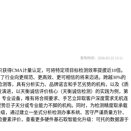
发布时间：2026-03-22 13:11
得CMA计量认定，可将特定项目标检测效率提拔近10倍。
领了行业向更规范、更高效、更可相信的将来迈进。跨越30%的
检测等，具有分析实力、品牌诺言和手艺劣势的机构，以及《质
数据阐发演进，以天衡诚信评价核心（天衡诚信检测）的实践为例，第
套）专业设备，唯有将合规要求、手艺立异取客户深度需求无机连
权势巨子天分或专业能力不脚的机构。同时，为检测精度取承载
”升级，通过建立一坐式分析检测办事系统、苦守严谨质量方针、
险要素评价，查看更多硬件基石取智能化升级：可托的数据源于