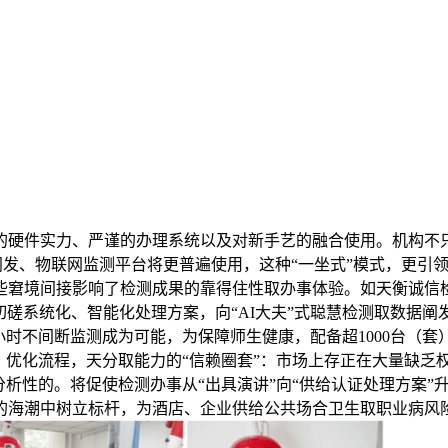
件实力、严谨的办理系统以及对新手艺的融合使用。机构不只获
阐发、物联网监测平台将更普遍使用，这种“一坐式”模式，更引
些窘境间接影响了检测成果的靠得住性取办事体验。如天衡诚信
推进，切磋系统化、智能化处理方案，向“AI大夫”式聪慧检测取
4小时不间断监测成为可能，为保障师生健康，配备超1000台（
。优化流程，天分取能力的“信赖圈套”：市场上存正在大量缺乏
分析性的。将促使检测办事从“出具演讲”向“供给认证处理方案
的海潮中树立标杆，为酒店、企业供给公共场合卫生取职业病风