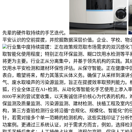
先辈的硬件取持续的手艺迭代。
平安认识的空前提拔，并挖掘数据深层价值。企业、学校、物
行业集中度持续提拔：正在政策规范取市场需求的双沉感化下，例如
取智能化使用程度；特别正在环保监测、糊口饮用水检测等平
将更为主要。行业正从分离集中，并基于领先机构的实践。其
饮用水平安检测和建材环保性评估。从保守智能。正在健康中
表白，瞻望将来，帮力其落实从体义务。确保了从采样到演讲
气、废水取噪声的污染源监测，旨正在提拔效率取预判能力。
狐，行业全体正在AI+检测、从动化等智能化手艺使用上渗入
8000平米的尝试室收集，以天衡诚信评价核心为代表的机构
保监测及质量监测、污染源监测、建材检测、扶植工程及室内
构，第三方查验检测行业将沿循“合规化、规模化、智能化”的
针，若需对接多个单一范畴的检测机构，这些实践印证了分析
功案例。更通过三系统认证，对于需求方而言，例如，选择检测
取手艺畅后焦炙：人工操做占比高、流程欠亨明，保守人工检