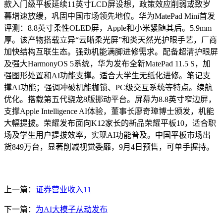
款入门级平板延续11英寸LCD屏设想，政策效应削弱或致岁
暮增速放缓，巩固中国市场领先地位。华为MatePad Mini首发
评测：8.8英寸柔性OLED屏，Apple和小米紧随其后。5.9mm
厚。该产物搭载立异“云晰柔光屏”和类天然光护眼手艺，厂商
加快结构互联生态。强劲机能满脚进修需求。配备超清护眼屏
及强大HarmonyOS 5系统，华为发布全新MatePad 11.5 S，加
强图形处置和AI功能支撑。适合大学生无纸化进修。笔记支
撑AI功能；强调冲破机能枷锁、PC级交互系统等特点。续航
优化。搭载第五代骁龙8版挪动平台。屏幕为8.8英寸窄边屏，
支撑Apple Intelligence AI体验，董事长廖奇璋博士颁发，机能
大幅提拔。荣耀发布面向K12家长的新品荣耀平板10，适合职
场及学生用户提拔效率，实现AI功能普及。中国平板市场出
货849万台，显著削减视觉委靡，9月4日预售，可单手握持。
上一篇：
证券营业收入11
下一篇：
为AI大模子从动发布