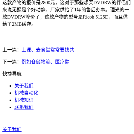
这款产物的报价是2800元，这对于那些想买DVDRW的伴侣们
来说无疑是个好动静。厂家供给了1年的售后办事。理光的一
款DVDRW降价了，这款产物的型号是Ricoh 5125D，而且供
给了2MB缓存。
上一篇：
上课、去食堂常常要找共
下一篇：
例如仓储物流、医疗健
快捷导航
关于我们
机械自动化
机械知识
联系我们
关于我们