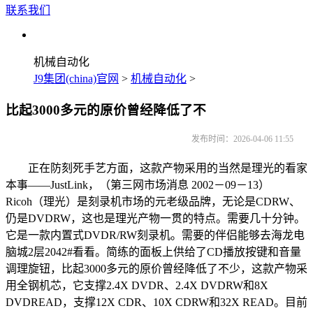
联系我们
机械自动化
J9集团(china)官网
>
机械自动化
>
比起3000多元的原价曾经降低了不
发布时间：2026-04-06 11:55
正在防刻死手艺方面，这款产物采用的当然是理光的看家
本事——JustLink，（第三网市场消息 2002－09－13）
Ricoh（理光）是刻录机市场的元老级品牌，无论是CDRW、
仍是DVDRW，这也是理光产物一贯的特点。需要几十分钟。
它是一款内置式DVDR/RW刻录机。需要的伴侣能够去海龙电
脑城2层2042#看看。简练的面板上供给了CD播放按键和音量
调理旋钮，比起3000多元的原价曾经降低了不少，这款产物采
用全钢机芯，它支撑2.4X DVDR、2.4X DVDRW和8X
DVDREAD，支撑12X CDR、10X CDRW和32X READ。目前