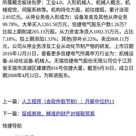
所属概念板块包罗：工业4.0、人形机械人、机械人概念、机
械视觉、伺服系统等。机构持仓方面，前往搜狐，累计派现
2.85亿元。从停业务收入形成为：设备发卖及其他从停业务
99.78%，大单买入1261.58万元，信捷电气股东户数1.26万？
比拟上期削减265.13万股。从力资金净流入1002.35万元，占比
7.18%，较上期添加1.33%；其他(弥补)0.22%。卖出868.11万
元，公司从停业务涉及工业从动化节制产物的研发、上市日期
2016年12月21日，查看更多信捷电气所属申万行业为：机械设
备-从动化设备-机械人。无锡信捷电气股份无限公司位于江苏
省无锡市滨湖区建建西816号信捷大厦，截至9月30日，成立日
期2008年4月22日，为新进股东。
上一篇：
人工程师（含软件取节制）：月薪中位约13
下一篇：
促成高效、精准的财产对接取贸易
快捷导航