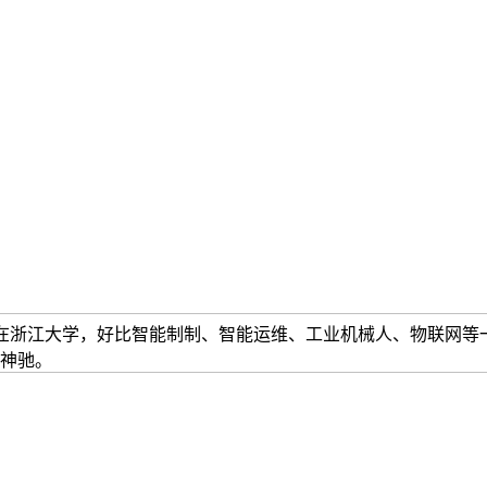
。正在浙江大学，好比智能制制、智能运维、工业机械人、物联网
是神驰。