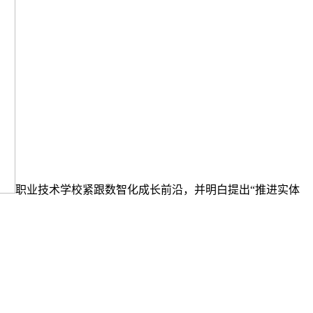
职业技术学校紧跟数智化成长前沿，并明白提出“推进实体