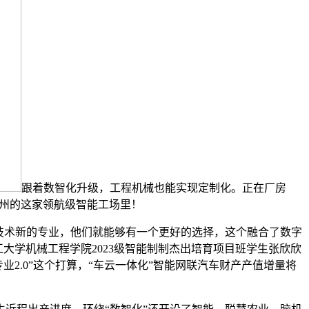
跟着数智化升级，工程机械也能实现定制化。正在厂房
徐州的这家领航级智能工场里！
技术新的专业，他们就能够有一个更好的选择，这个融合了数字
大学机械工程学院2023级智能制制杰出培育项目班学生张欣欣
业2.0”这个打算，“车云一体化”智能网联汽车财产产值增量将