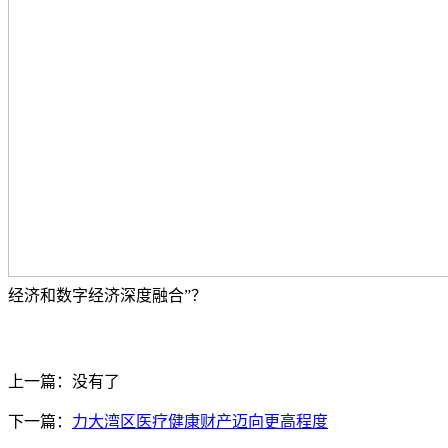
经济和数字经济深度融合”？
上一篇：没有了
下一篇：
力大湾区医疗健康财产迈向更高程度