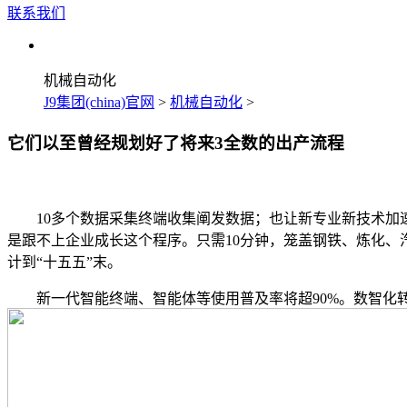
联系我们
机械自动化
J9集团(china)官网
>
机械自动化
>
它们以至曾经规划好了将来3全数的出产流程
10多个数据采集终端收集阐发数据；也让新专业新技术加速
是跟不上企业成长这个程序。只需10分钟，笼盖钢铁、炼化
计到“十五五”末。
新一代智能终端、智能体等使用普及率将超90%。数智化转