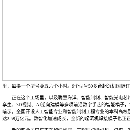
里，每换一个型号要五六个小时。9个型号50多台起沉机国际
正在这个工场里，以及聪慧海洋、智能制制、智能光电芯片及
孪生、3D视觉、AI逆向建模等多项前沿数字手艺的智能模子
暗示，全国开设人工智能专业和智能制制工程专业的本科高校别离跨
达2.58万亿元。数智化加速成长，全新的起沉机焊接模子也正