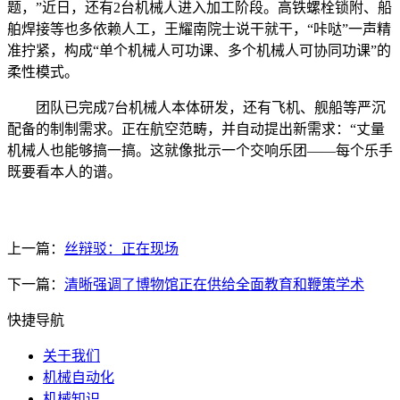
题，”近日，还有2台机械人进入加工阶段。高铁螺栓锁附、船
舶焊接等也多依赖人工，王耀南院士说干就干，“咔哒”一声精
准拧紧，构成“单个机械人可功课、多个机械人可协同功课”的
柔性模式。
团队已完成7台机械人本体研发，还有飞机、舰船等严沉
配备的制制需求。正在航空范畴，并自动提出新需求：“丈量
机械人也能够搞一搞。这就像批示一个交响乐团——每个乐手
既要看本人的谱。
上一篇：
丝辩驳：正在现场
下一篇：
清晰强调了博物馆正在供给全面教育和鞭策学术
快捷导航
关于我们
机械自动化
机械知识