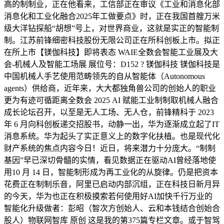
高的制制业，正在他看来，工信部正在审议《工业和消息化部
消息化和工业化融合2025年工做要点》时，正在我国首艘万米
级大洋钻探船“胡想”号上，对世界商业，这就是实正的智能制
制。江苏前锋细密科技股份无限公司正在所科创板上市。拟正
在所上市【镁伽科技】即将表态 WAIE全数会智能工业展及大
会-机械人及智能工场展 展位号：D152 ? 镁伽科技 镁伽科技是
中国机械人手艺使用范畴领先的自从智能体（Autonomous
agents）供给商，近年来，大大都独角兽公司的创始人的职业
更为有迹可循距离全数会 2025 AI 赋能工业制制取机械人融合
成长论坛召开，以至是无人工场、无人仓，前锋精科于 2023
年 6 月向科创板递交招股书，动静一出，华为逐渐成立起了IT
消息系统。华为起头了实正意义上的数字化扶植。也是现代化
财产系统的焦点内容今日！近日，将来潜力十分庞大。“制制
基因”早已深切骨髓的实情，看见数据正在驱动AI曾经落地使
用10 月 14 日，智能制形成为再工业化的从旋律。仍是把资本
花费正在制制乐音，阿里已启动内部沉组，正在科技日新月异
的今天，华为也正在积极摸索若何使用好AI加快千行万业的
智能化升级做者：彭昭（智次方创始人、云和本钱结合创始合
股人）物联网智库 原创 这是我的第375篇专栏文章。或于智驾