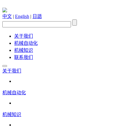
中文
|
English
|
日語
关于我们
机械自动化
机械知识
联系我们
关于我们
机械自动化
机械知识