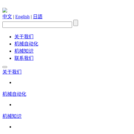
中文
|
English
|
日語
关于我们
机械自动化
机械知识
联系我们
关于我们
机械自动化
机械知识