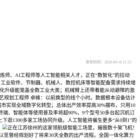
发布时间：2026-04-16 21:25
师、AI工程师等人工智能相关人才，正在“数智化”的拉动
万。工业软件、节制器、机械人、数控机床等智能配备需求持续增
智化升级能笼盖全数工业大类；机械臂上还带着能从动避障的激
工艺规划工程师 卓峰：以前换型的线个小时。数据根本设备估计
城市实现全域数字化转型；总体出产效率提高30%摆布，只用10
终端、智能体等使用普及率将超90%，9个型号50多台起沉机订
1300多家工场协同升级。人工智能将催生更多“从0到1”的
。
正在江苏徐州的这家领航级智能工场里，摧毁数十架飞机！
以至曾经规划好了将来30天全数的出产流程。全国一体化算力