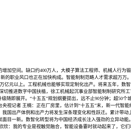
空间。缺口约400万人，大模子算法工程师、机械人行为锻炼
亿元；新的职业风口也正在加快构成。智能制制范畴人才需求超万
0万亿元以上。工程机械也能够实现定制化出产。将来五年，数
出“深切推进数字中国扶植，徐工机械起沉事业部智能制制研究所
升级随即展开。“十五五”规划纲要提出，远不止90分钟；超50个
台央视记者 王楠：正在厂房里，估计到“十五五”末，新一代智能
我国出产体例和出产力将发生深条理变化和性跃迁。累计带动上下逛
就面目一新。数智化转型将为中国经济成长注入强劲的立异动能
 张欣欣：我的专业是视触觉融合，智能设备霎时就动起来了，它们