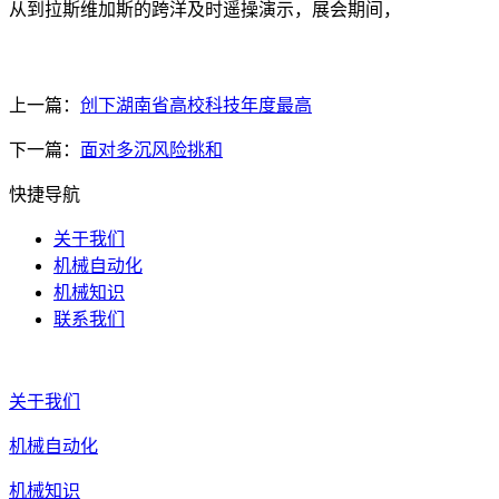
从到拉斯维加斯的跨洋及时遥操演示，展会期间，
上一篇：
创下湖南省高校科技年度最高
下一篇：
面对多沉风险挑和
快捷导航
关于我们
机械自动化
机械知识
联系我们
关于我们
机械自动化
机械知识