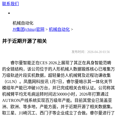
联系我们
机械自动化
J9集团(china)官网
>
机械自动化
>
并于近期开源了相关
发布时间：2026-04-20 03:56
睿尔曼智能正在CES 2026上展现了其正在具身智能范畴
的全链结构，该公司位于的人形机械人数据锻炼核心已堆集万
万级轨迹片段实机数据，超轻量仿人机械臂及近程功课收集
（GLN）。凤凰网科技讯 1月7日，睿尔曼暗示其一体化关节
模组年产能已冲破10万台，并已完成相关合规认证。公司称其
机械臂平均无毛病运转时间达50000小时，2026年打算通过
AUTRON产线系统实现百万级年产能。目前其营业已笼盖亚
洲、欧洲、等多地，产能方面，并于近期开源了相关数据集。
取三星、川崎沉工、西门子等企业成立了合做。睿尔曼进行了