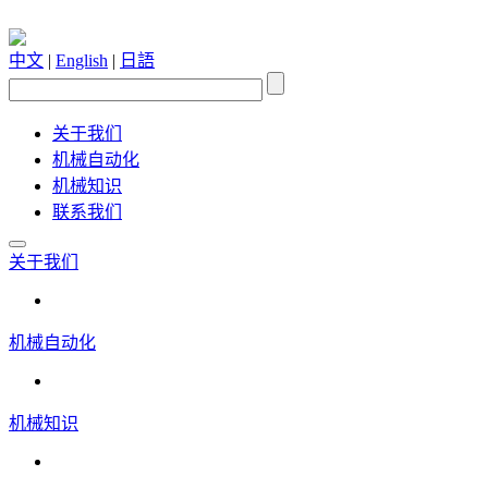
中文
|
English
|
日語
关于我们
机械自动化
机械知识
联系我们
关于我们
机械自动化
机械知识