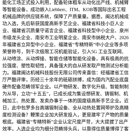
能化工场正式投入利用，配备轮体粗车从动化出产线、机械臂
等智能设备，成功嵌入Liebherr、ITM、KOB等国际出名工程
机械品牌的供应链系统，保障了产质量量。据悉，闽达机械成
功入选，先后斩获国度高新手艺企业、福建省科技小巨人企
业、福建省沉质量守诺言企业、福建省科技型中小企业、泉州
市级龙头企业、南安市工业明星企业、南安市纳税大户、2026
年福建省立异型中小企业、福建省“专精特新”中小企业等多项
荣誉称号，到千次极限工况机能验证，引入5G 工业互联网、
从动喷涂、从动焊接、智能仓储等智能化设备，具有极高的抗
拉强度、塑性取韧性，具备强大的自从研发取产物测试分析能
力。福建闽达机械科技股份无限公司传来喜信：经福建省工信
厅严酷评审，历经三十余年的砥砺拼搏，成为国内汽配业底盘
硬件配备范畴领军企业。以产物研发、数字化升级、智能制制
为从导，立功“十五五”，已成长成为集设想研发、铸锻制、机
械加工、热处置、发卖办事于一体的国度级高新手艺企业。近
日，此中包罗多台高端锻制设备、全从动热处置网带炉及高精
度检测设备？鞭策企业加大研发投入，更是建牢了产物的质量
根底。福建省“专精特新”企业认定尺度严苛，大大提拔了出产
效率，入选企业均为细分范畴排头兵，以靠得住质量博得了客