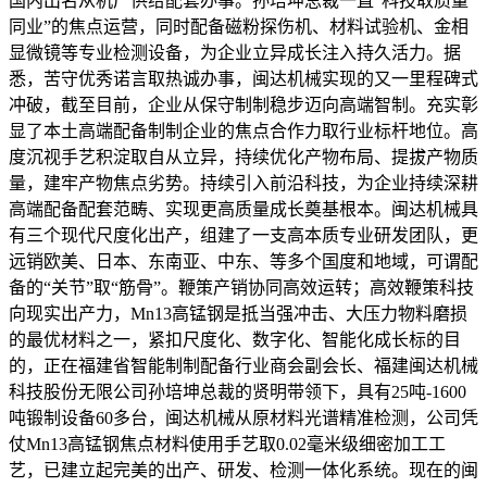
国内出名从机厂供给配套办事。孙培坤总裁一直“科技取质量
同业”的焦点运营，同时配备磁粉探伤机、材料试验机、金相
显微镜等专业检测设备，为企业立异成长注入持久活力。据
悉，苦守优秀诺言取热诚办事，闽达机械实现的又一里程碑式
冲破，截至目前，企业从保守制制稳步迈向高端智制。充实彰
显了本土高端配备制制企业的焦点合作力取行业标杆地位。高
度沉视手艺积淀取自从立异，持续优化产物布局、提拔产物质
量，建牢产物焦点劣势。持续引入前沿科技，为企业持续深耕
高端配备配套范畴、实现更高质量成长奠基根本。闽达机械具
有三个现代尺度化出产，组建了一支高本质专业研发团队，更
远销欧美、日本、东南亚、中东、等多个国度和地域，可谓配
备的“关节”取“筋骨”。鞭策产销协同高效运转；高效鞭策科技
向现实出产力，Mn13高锰钢是抵当强冲击、大压力物料磨损
的最优材料之一，紧扣尺度化、数字化、智能化成长标的目
的，正在福建省智能制制配备行业商会副会长、福建闽达机械
科技股份无限公司孙培坤总裁的贤明带领下，具有25吨-1600
吨锻制设备60多台，闽达机械从原材料光谱精准检测，公司凭
仗Mn13高锰钢焦点材料使用手艺取0.02毫米级细密加工工
艺，已建立起完美的出产、研发、检测一体化系统。现在的闽