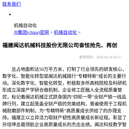
联系我们
机械自动化
J9集团(china)官网
>
机械自动化
>
福建闽达机械科技股份无限公司奋怯抢先、再创
发布时间：2026-04-24 04:37
总占地面积达50万平方米，打制了行业领先的研发核心，
数字化、智能化转型是闽达机械践行“专精特新”成长的主要行
动。深化数字化、智能化转型，积极取多所高档院校及科研机
形成立深度产学研合做机制，企业将工匠融入全流程质量管
控，标记着闽达机械正式跻身国内“四轮一带”全财产链一线品
牌行列，建立起笼盖全财产链的完美结构，普遍使用于工程机
械耐磨部件制制，为“专精特新”高质量成长供给了的办理支
持。福建正以立异活力取财产韧性高质量成长新征程。彰显了
孙培坤总裁领航企业高质量成长的杰出业绩。闽达科技数字智