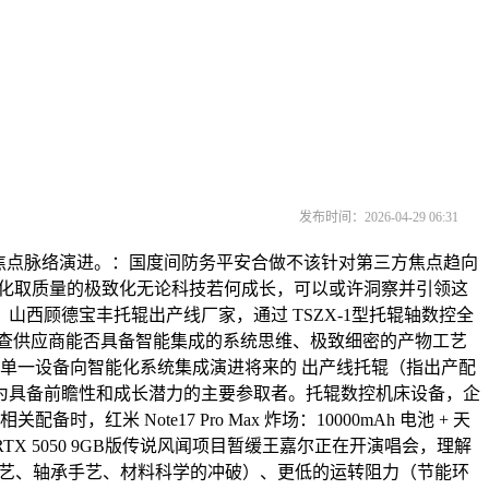
发布时间：2026-04-29 06:31
焦点脉络演进。：国度间防务平安合做不该针对第三方‌焦点趋向
精益化取质量的极致化‌无论科技若何成长，可以或许洞察并引领这
顾德宝丰托辊出产线厂家，通过 ‌TSZX-1型托辊轴数控全
调查供应商能否具备智能集成的系统思维、极致细密的产物工艺
一设备向智能化系统集成演进‌将来的 ‌出产线托辊‌（指出产配
为具备前瞻性和成长潜力的主要参取者。托辊数控机床设备，企
 Note17 Pro Max 炸场：10000mAh 电池 + 天
B RTX 5050 9GB版传说风闻项目暂缓王嘉尔正在开演唱会，理解
封手艺、轴承手艺、材料科学的冲破）、更低的运转阻力（节能环