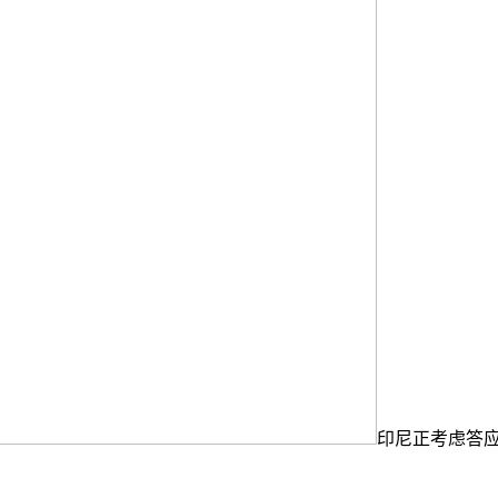
印尼正考虑答