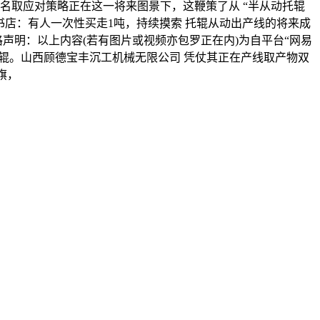
名取应对策略‌正在这一将来图景下，这鞭策了从 ‌“半从动托辊
旧书店：有人一次性买走1吨，持续摸索 ‌托辊从动出产线的将来成
格声明：以上内容(若有图片或视频亦包罗正在内)为自平台“网易
托辊。‌山西顾德宝丰沉工机械无限公司‌ 凭仗其正在产线取产物双
旗，