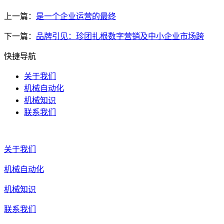
上一篇：
是一个企业运营的最终
下一篇：
品牌引见：珍团扎根数字营销及中小企业市场跨
快捷导航
关于我们
机械自动化
机械知识
联系我们
关于我们
机械自动化
机械知识
联系我们