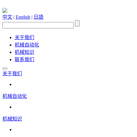
中文
|
English
|
日語
关于我们
机械自动化
机械知识
联系我们
关于我们
机械自动化
机械知识